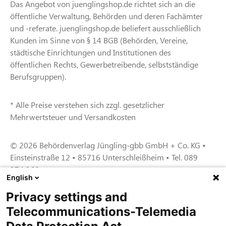
Das Angebot von juenglingshop.de richtet sich an die
öffentliche Verwaltung, Behörden und deren Fachämter
und -referate. juenglingshop.de beliefert ausschließlich
Kunden im Sinne von § 14 BGB (Behörden, Vereine,
städtische Einrichtungen und Institutionen des
öffentlichen Rechts, Gewerbetreibende, selbstständige
Berufsgruppen).
* Alle Preise verstehen sich zzgl. gesetzlicher
Mehrwertsteuer und Versandkosten
© 2026 Behördenverlag Jüngling-gbb GmbH + Co. KG •
Einsteinstraße 12 • 85716 Unterschleißheim • Tel. 089
374 360
English
Privacy settings and
Zertifiziert für das Sicherheitsmanagem
Telecommunications-Telemedia
entsystem unter TU4® durch TÜViT Essen