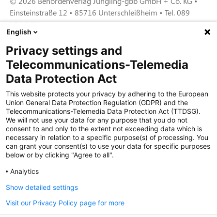
© 2026 Behördenverlag Jüngling-gbb GmbH + Co. KG •
Einsteinstraße 12 • 85716 Unterschleißheim • Tel. 089
374 360
English
Privacy settings and
Zertifiziert für das Sicherheitsmanagem
Telecommunications-Telemedia
entsystem unter TU4® durch TÜViT Essen
Data Protection Act
This website protects your privacy by adhering to the European
Union General Data Protection Regulation (GDPR) and the
Zertifiziert für das QM-System nach DIN EN
Telecommunications-Telemedia Data Protection Act (TTDSG).
ISO 9001: 2015, Reg.-Nr. 44 100 091350
We will not use your data for any purpose that you do not
durch TÜV NORD CERT
consent to and only to the extent not exceeding data which is
necessary in relation to a specific purpose(s) of processing. You
can grant your consent(s) to use your data for specific purposes
below or by clicking "Agree to all".
Zertifiziert für Sicherheits- und
Qualitätssicherungs maßnahmen in
Analytics
Übereinstimmung § 11 FZV durch das KBA
Show detailed settings
Visit our Privacy Policy page for more
Zertifiziert als qualifiziertes Unternehmen für