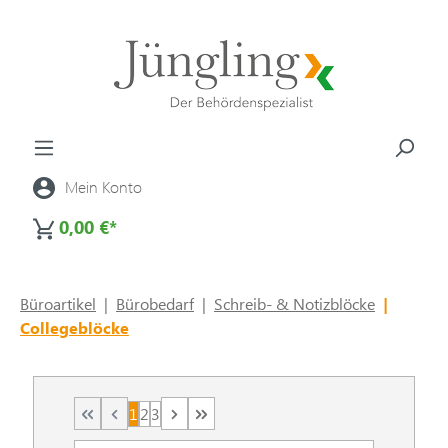
alt springen
Mein Konto
0,00 €*
Büroartikel
|
Bürobedarf
|
Schreib- & Notizblöcke
|
Collegeblöcke
1
2
3
Seite
Seite
Seite