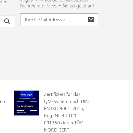
aten
Katastrophenschutz)FührungslehreFall
Fachreferate. Melden Sie sich jetzt an!
der
Vergütungen auf landeseinheitliche
studienDer Inhalt des Handbuches für
-planung
Entgelte, geschaffen.Das
den Leitenden Notarzt in
mentierung
Krankenhausfinanzierungsreformgeset
Stichworten:Rechtliche
z verbessert die Finanzierung der
GrundlagenLNA: Rechtliche Stellung –
tern die
Krankenhäuser u. a. durch die
Anforderungsprofil, Funktion,
verbesserte
Aufgaben – Voraussetzungen,
erden die
Refinanzierungsmöglichkeit von
Fortbildung, Qualifikation: Richtlinien
Tariferhöhungen und ein
LÄK Baden-Württemberg – LNA in
luss an
Förderprogramm für den Pflegedienst.
Hessen – Erfahrungen mit der LNA-
bzw. § 35
Weiterhin soll die
Gruppe Hamburg – LNA in Nordrhein-
die
Investitionsfinanzierung ab 2012 auf
Westfalen –
leistungsorientierte
Medikamentenbevorratung in
Investitionspauschalen umgestellt und
Zertifiziert für das
Wuppertal – Dienstordnung in Bremen
e
ein pauschaliertes und
gem
QM-System nach DIN
– Vollzug des Bayerischen
tagesbezogenes Vergütungssystem für
EN ISO 9001: 2015,
Rettungsdienstgesetzes LNA –
und
Psychiatrie und Psychosomatik
T
Reg.-Nr. 44 100
Dienstordnung des Ministeriums des
Änderungen
entwickelt und eingeführt werden.Die
091350 durch TÜV
Inneren (Saarland) –
notwendige Überarbeitung des
NORD CERT
Katastropheneinsatzleitung: Führung