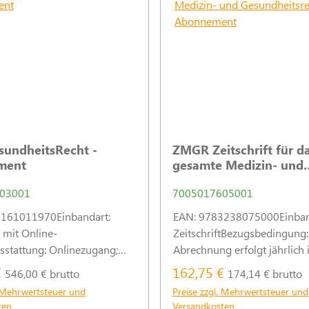
sundheitsRecht -
ZMGR Zeitschrift für d
ment
gesamte Medizin- und
Gesundheitsrecht -
03001
7005017605001
Abonnement
161011970Einbandart:
EAN: 9783238075000Einban
, mit Online-
ZeitschriftBezugsbedingung:
stattung: Onlinezugang;
Abrechnung erfolgt jährlich 
ingung: Abrechnung
Jahresbezugspreis zzgl. Ver
€
162,75 €
546,00 € brutto
174,14 € brutto
m Voraus; Jahresbezugspreis
des Verlages; Bei Mitgliede
. Mehrwertsteuer und
Preise zzgl. Mehrwertsteuer und
andkosten des Verlages; Bei
Medizinrecht im DAV ist der
ten
Versandkosten