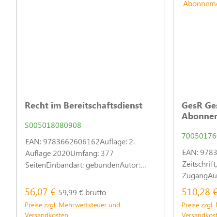
Recht im Bereitschaftsdienst
GesR Ge
Abonne
S005018080908
70050176
EAN: 9783662606162Auflage: 2.
EAN: 9783
Auflage 2020Umfang: 377
Zeitschrift
SeitenEinbandart: gebundenAutor:
ZugangAus
Bahner, BeateProdukttyp: Handbuch
Bezugsbed
Im Blickpunkt des Buchs stehen die
56,07 €
510,28 
59,99 € brutto
jährlich i
Fragen, mit denen Ärzte im Rahmen
Preise zzgl. Mehrwertsteuer und
Preise zzgl
zzgl. Vers
ihres
Versandkosten
Versandkos