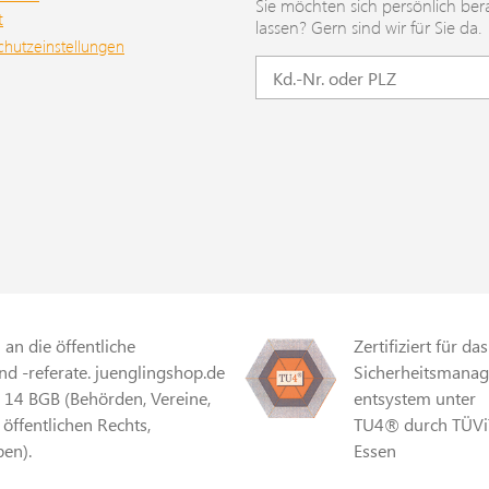
Sie möchten sich persönlich ber
svertrag3200 Der
t
umfassend, dass das Recht 
lassen? Gern sind wir für Sie da.
trag für die ambulante
chutzeinstellungen
Krankenhausförderung und 
0 Der Heimvertrag3500
auch ohne Blick in die Kom
irat4000 Industrie4100
des KHG verständlich wird.
ür klinische Studien nach
Bezugnahmen hierauf erleich
 MPG5000
Vertiefung.Neben dem
onen/Neue
Landeskrankenhausgesetz w
ngsformen5200 Das
Verordnung über die
che
Pauschalförderung im Ansch
gszentrum5300 Die
die Kommentierung zu § 16 
 Apparategemeinschaft5400
sowie die Verordnung über 
onsverträge Onkologie5450
Mitarbeiterbeteiligung
spezialfachärztliche
kommentiert.Die bewährten
an die öffentliche
Zertifiziert für das
g nach § 116b SGB V5500
Erläuterungen wurden an di
d -referate. juenglingshop.de
Sicherheitsmana
in der Besonderen
Entwicklungen in Praxis und
§ 14 BGB (Behörden, Vereine,
entsystem unter
gDetails zur
Rechtsprechung angepasst 
 öffentlichen Rechts,
TU4® durch TÜVi
herheitVerantwortliche
fortgeschrieben. Wichtige 
en).
Essen
 die EU:C.F. MüllerWaldhofer
des LKHG sind in das Werk
069123