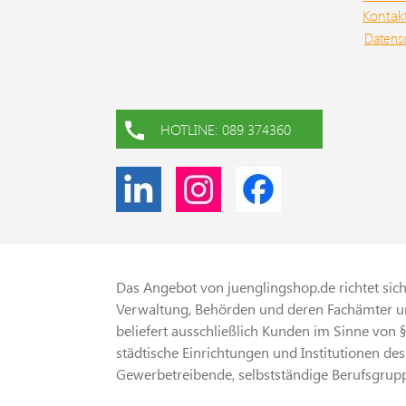
Betreuung
Kontak
Online-Datenbanken etc.) erfolgen die
Arbeitsver
Datens
Auftragsabwicklung, Auslieferung und
Pflege330
Berechnung durch unseren
DerHeimbe
Fachmedien-Partner Hans Soldan
Verträge f
GmbH. Hierbei gelten die AGB und die
AMG und
Datenschutzbestimmungen der Hans
HOTLINE: 089 374360
Kooperati
Soldan GmbH.“
Versorgu
Medizinis
Versorgun
Ärztliche
Kooperati
Ambulante 
Das Angebot von juenglingshop.de richtet sich 
Versorgun
Verwaltung, Behörden und deren Fachämter un
Verträge 
beliefert ausschließlich Kunden im Sinne von 
Versorgun
städtische Einrichtungen und Institutionen des
Produktsic
Gewerbetreibende, selbstständige Berufsgrupp
Person für
Straße 10