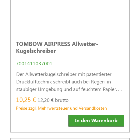
TOMBOW AIRPRESS Allwetter-
Kugelschreiber
7001411037001
Der Allwetterkugelschreiber mit patentierter
Drucklufttechnik schreibt auch bei Regen, in
staubiger Umgebung und auf feuchtem Papier. Er
ist nachfüllbar und hat eine gummierte Griffzone
10,25 €
12,20 € brutto
mit strapazierfähigem Metall-Clip.
Preise zzgl. Mehrwertsteuer und Versandkosten
In den Warenkorb