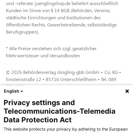
und -referate. juenglingshop.de beliefert ausschließlich
Kunden im Sinne von § 14 BGB (Behörden, Vereine,
städtische Einrichtungen und Institutionen des
öffentlichen Rechts, Gewerbetreibende, selbstständige
Berufsgruppen).
* Alle Preise verstehen sich zzgl. gesetzlicher
Mehrwertsteuer und Versandkosten
© 2026 Behördenverlag Jüngling-gbb GmbH + Co. KG •
Einsteinstraße 12 • 85716 Unterschleißheim • Tel. 089
374 360
English
Privacy settings and
Zertifiziert für das Sicherheitsmanagem
Telecommunications-Telemedia
entsystem unter TU4® durch TÜViT Essen
Data Protection Act
This website protects your privacy by adhering to the European