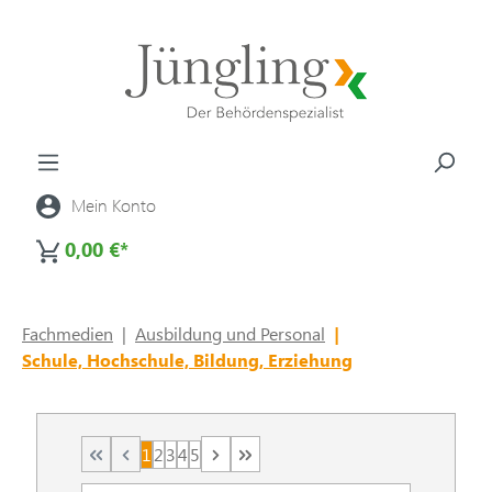
alt springen
Mein Konto
0,00 €*
Fachmedien
|
Ausbildung und Personal
|
Schule, Hochschule, Bildung, Erziehung
1
2
3
4
5
Seite
Seite
Seite
Seite
Seite