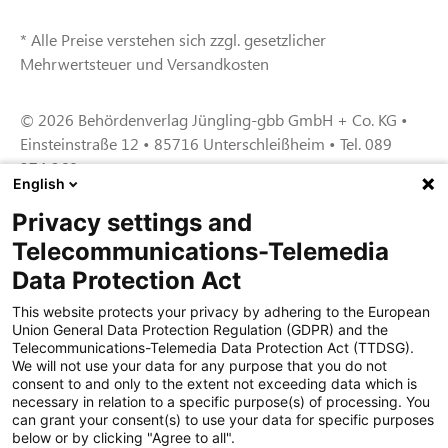
* Alle Preise verstehen sich zzgl. gesetzlicher
Mehrwertsteuer und Versandkosten
© 2026 Behördenverlag Jüngling-gbb GmbH + Co. KG •
Einsteinstraße 12 • 85716 Unterschleißheim • Tel. 089
374 360
English
Privacy settings and
Zertifiziert für das Sicherheitsmanagem
Telecommunications-Telemedia
entsystem unter TU4® durch TÜViT Essen
Data Protection Act
This website protects your privacy by adhering to the European
Union General Data Protection Regulation (GDPR) and the
Zertifiziert für das QM-System nach DIN EN
Telecommunications-Telemedia Data Protection Act (TTDSG).
ISO 9001: 2015, Reg.-Nr. 44 100 091350
We will not use your data for any purpose that you do not
durch TÜV NORD CERT
consent to and only to the extent not exceeding data which is
necessary in relation to a specific purpose(s) of processing. You
can grant your consent(s) to use your data for specific purposes
below or by clicking "Agree to all".
Zertifiziert für Sicherheits- und