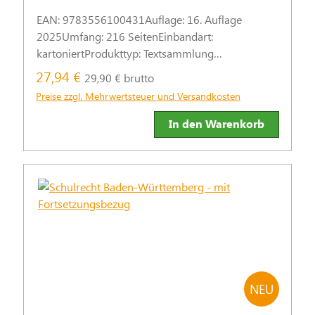
EAN: 9783556100431Auflage: 16. Auflage
2025Umfang: 216 SeitenEinbandart:
kartoniertProdukttyp: Textsammlung
Schulleitungen und Leitungspersonen der
27,94 €
29,90 € brutto
Schulaufsicht und der Schulträger sind für den
Preise zzgl. Mehrwertsteuer und Versandkosten
Schutz ihrer Mitarbeitenden in mehrfacher
Hinsicht verantwortlich. Die Gesetze geben den
In den Warenkorb
Verantwortlichen Vorschriften an die Hand, um
sowohl das Wohl als auch die Rechte und
Pflichten der Mitarbeitenden in allen beruflichen
Situationen sicherzustellen.Bei Verletzung dieser
Vorschriften drohen Ordnungsgeld oder auch
Schadensersatzforderungen.Da Sie verpflichtet
sind, Ihre Lehrkräfte und Mitarbeitenden über die
gesetzlich vorgeschriebenen Regelungen zu
informieren, stellen wir hiermit relevante
NEU
Gesetzestexte zur Verfügung. Dies dient der
Sicherheit für Schulleitungen, schulische