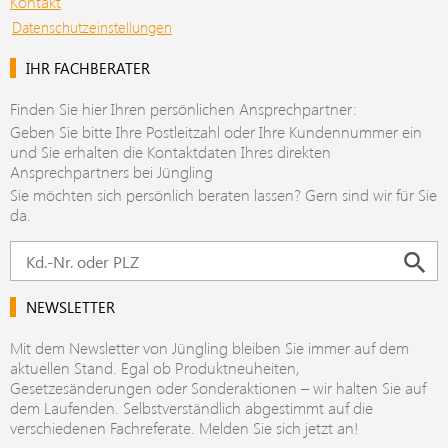
Kontakt
Gesetzestexte, Fachzeitschriften, Online-
Datenschutzeinstellungen
Datenbanken etc.) erfolgen die
Auftragsabwicklung, Auslieferung und
IHR FACHBERATER
Berechnung durch unseren Fachmedien-Partner
Hans Soldan GmbH. Hierbei gelten die AGB und
Finden Sie hier Ihren persönlichen Ansprechpartner:
die Datenschutzbestimmungen der Hans Soldan
Geben Sie bitte Ihre Postleitzahl oder Ihre Kundennummer ein
und Sie erhalten die Kontaktdaten Ihres direkten
GmbH.
Ansprechpartners bei Jüngling
Sie möchten sich persönlich beraten lassen? Gern sind wir für Sie
da.
NEWSLETTER
Mit dem Newsletter von Jüngling bleiben Sie immer auf dem
aktuellen Stand. Egal ob Produktneuheiten,
Gesetzesänderungen oder Sonderaktionen – wir halten Sie auf
dem Laufenden. Selbstverständlich abgestimmt auf die
verschiedenen Fachreferate. Melden Sie sich jetzt an!