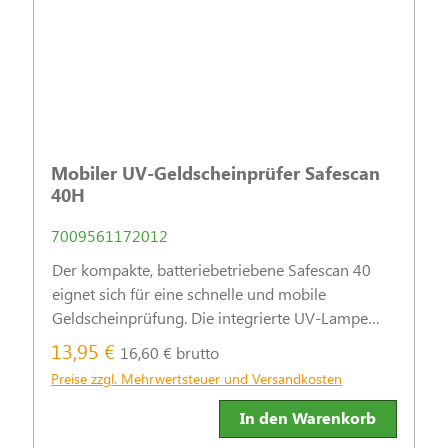
Mobiler UV-Geldscheinprüfer Safescan
40H
7009561172012
Der kompakte, batteriebetriebene Safescan 40
eignet sich für eine schnelle und mobile
Geldscheinprüfung. Die integrierte UV-Lampe
kontrolliert die UV-Merkmale von Geldscheinen.
13,95 €
16,60 € brutto
Die leistungsstarke weiße LED-Lampe überprüft
Preise zzgl. Mehrwertsteuer und Versandkosten
darüber hinaus Wasserzeichen un
In den Warenkorb