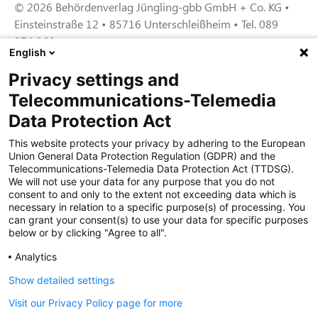
© 2026 Behördenverlag Jüngling-gbb GmbH + Co. KG •
Einsteinstraße 12 • 85716 Unterschleißheim • Tel. 089
374 360
English
Privacy settings and
Zertifiziert für das Sicherheitsmanagem
Telecommunications-Telemedia
entsystem unter TU4® durch TÜViT Essen
Data Protection Act
This website protects your privacy by adhering to the European
Union General Data Protection Regulation (GDPR) and the
Zertifiziert für das QM-System nach DIN EN
Telecommunications-Telemedia Data Protection Act (TTDSG).
ISO 9001: 2015, Reg.-Nr. 44 100 091350
We will not use your data for any purpose that you do not
durch TÜV NORD CERT
consent to and only to the extent not exceeding data which is
necessary in relation to a specific purpose(s) of processing. You
can grant your consent(s) to use your data for specific purposes
below or by clicking "Agree to all".
Zertifiziert für Sicherheits- und
Qualitätssicherungs maßnahmen in
Analytics
Übereinstimmung § 11 FZV durch das KBA
Show detailed settings
Visit our Privacy Policy page for more
Zertifiziert als qualifiziertes Unternehmen für