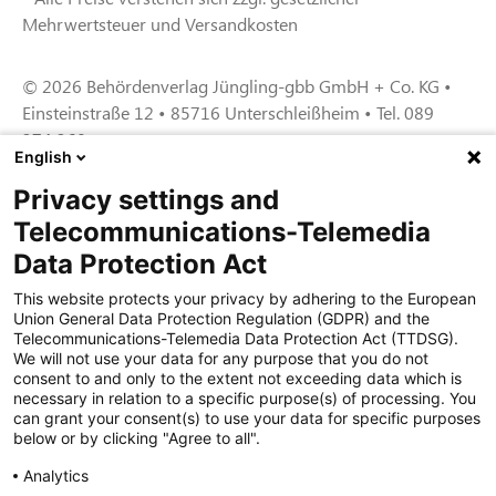
Mehrwertsteuer und Versandkosten
© 2026 Behördenverlag Jüngling-gbb GmbH + Co. KG •
Einsteinstraße 12 • 85716 Unterschleißheim • Tel. 089
374 360
English
Privacy settings and
Zertifiziert für das Sicherheitsmanagem
Telecommunications-Telemedia
entsystem unter TU4® durch TÜViT Essen
Data Protection Act
This website protects your privacy by adhering to the European
Union General Data Protection Regulation (GDPR) and the
Zertifiziert für das QM-System nach DIN EN
Telecommunications-Telemedia Data Protection Act (TTDSG).
ISO 9001: 2015, Reg.-Nr. 44 100 091350
We will not use your data for any purpose that you do not
durch TÜV NORD CERT
consent to and only to the extent not exceeding data which is
necessary in relation to a specific purpose(s) of processing. You
can grant your consent(s) to use your data for specific purposes
below or by clicking "Agree to all".
Zertifiziert für Sicherheits- und
Qualitätssicherungs maßnahmen in
Analytics
Übereinstimmung § 11 FZV durch das KBA