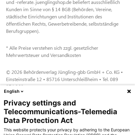
und -referate. juenglingshop.de beliefert ausschließlich
Kunden im Sinne von § 14 BGB (Behörden, Vereine,
städtische Einrichtungen und Institutionen des
öffentlichen Rechts, Gewerbetreibende, selbstständige
Berufsgruppen).
* Alle Preise verstehen sich zzgl. gesetzlicher
Mehrwertsteuer und Versandkosten
© 2026 Behördenverlag Jüngling-gbb GmbH + Co. KG •
Einsteinstraße 12 • 85716 Unterschleißheim • Tel. 089
374 360
English
Privacy settings and
Zertifiziert für das Sicherheitsmanagem
Telecommunications-Telemedia
entsystem unter TU4® durch TÜViT Essen
Data Protection Act
This website protects your privacy by adhering to the European