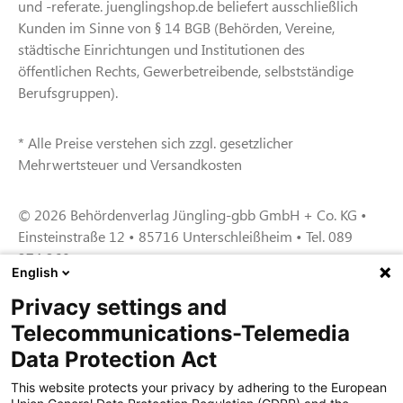
und -referate. juenglingshop.de beliefert ausschließlich
Kunden im Sinne von § 14 BGB (Behörden, Vereine,
städtische Einrichtungen und Institutionen des
öffentlichen Rechts, Gewerbetreibende, selbstständige
Berufsgruppen).
* Alle Preise verstehen sich zzgl. gesetzlicher
Mehrwertsteuer und Versandkosten
© 2026 Behördenverlag Jüngling-gbb GmbH + Co. KG •
Einsteinstraße 12 • 85716 Unterschleißheim • Tel. 089
374 360
English
Privacy settings and
Zertifiziert für das Sicherheitsmanagem
Telecommunications-Telemedia
entsystem unter TU4® durch TÜViT Essen
Data Protection Act
This website protects your privacy by adhering to the European