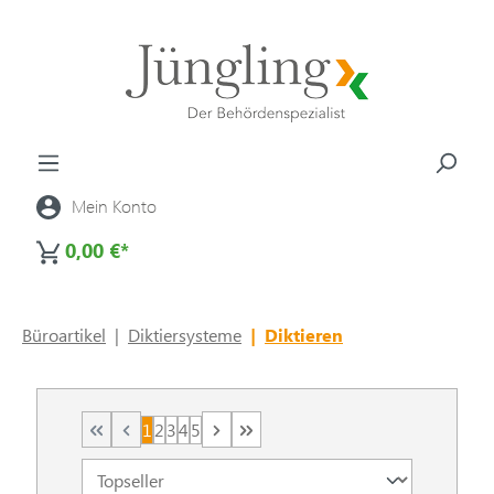
alt springen
Mein Konto
0,00 €*
Büroartikel
|
Diktiersysteme
|
Diktieren
1
2
3
4
5
Seite
Seite
Seite
Seite
Seite