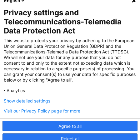
English
Privacy settings and
Zertifiziert für das Sicherheitsmanagem
Telecommunications-Telemedia
entsystem unter TU4® durch TÜViT Essen
Data Protection Act
This website protects your privacy by adhering to the European
Union General Data Protection Regulation (GDPR) and the
Zertifiziert für das QM-System nach DIN EN
Telecommunications-Telemedia Data Protection Act (TTDSG).
ISO 9001: 2015, Reg.-Nr. 44 100 091350
We will not use your data for any purpose that you do not
durch TÜV NORD CERT
consent to and only to the extent not exceeding data which is
necessary in relation to a specific purpose(s) of processing. You
can grant your consent(s) to use your data for specific purposes
below or by clicking "Agree to all".
Zertifiziert für Sicherheits- und
Qualitätssicherungs maßnahmen in
Analytics
Übereinstimmung § 11 FZV durch das KBA
Show detailed settings
Visit our Privacy Policy page for more
Zertifiziert als qualifiziertes Unternehmen für
öffentliche Aufträge durch das ABZ Bayern
Agree to all
im Auftrag der IHK und Handwerks-
kammern in Bayern
Reject all