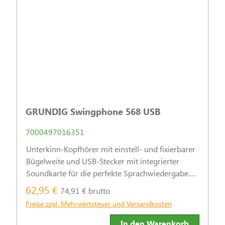
GRUNDIG Swingphone 568 USB
7000497016351
Unterkinn-Kopfhörer mit einstell- und fixierbarer
Bügelweite und USB-Stecker mit integrierter
Soundkarte für die perfekte Sprachwiedergabe.
Lautstärkebegrenzung: 85 dB. Dieser Kopfhörer
62,95 €
74,91 € brutto
schont die Frisur und kann über ein Stellrad
Preise zzgl. Mehrwertsteuer und Versandkosten
optimal auf die Kopf
In den Warenkorb