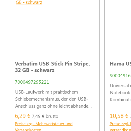
Verbatim USB-Stick Pin Stripe,
Hama US
32 GB - schwarz
S0004916
7000497295221
Universal 
USB-Laufwerk mit praktischem
Notebook 
Schiebemechanismus, der den USB-
Kombinati
Anschluss ganz ohne leicht abhanden
und USB-C
kommende Schutzkappe stets
6,29 €
10,58 €
7,49 € brutto
zuverlässig schützt.
Preise zzgl. Mehrwertsteuer und
Preise zzgl
Versandkosten
Versandkos