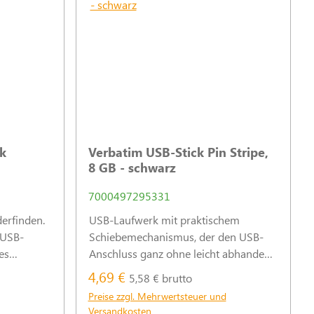
k
Verbatim USB-Stick Pin Stripe,
8 GB - schwarz
7000497295331
erfinden.
USB-Laufwerk mit praktischem
 USB-
Schiebemechanismus, der den USB-
es
Anschluss ganz ohne leicht abhanden
en direkt
kommende Schutzkappe stets
4,69 €
5,58 € brutto
 in dem
zuverlässig schützt.
Preise zzgl. Mehrwertsteuer und
er zu
Versandkosten