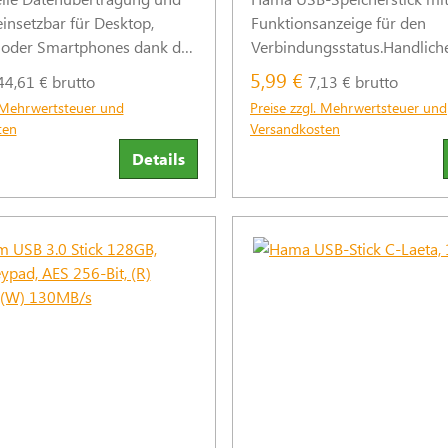
einsetzbar für Desktop,
Funktionsanzeige für den
oder Smartphones dank der
Verbindungsstatus.Handlich
on von USB-Stecker Typ A
schnelles Wechselspeicherm
5,99 €
44,61 € brutto
7,13 € brutto
-Stecker.
Endgeräte mit 2.0 USB-Schnit
. Mehrwertsteuer und
Preise zzgl. Mehrwertsteuer und
ten
Versandkosten
Details