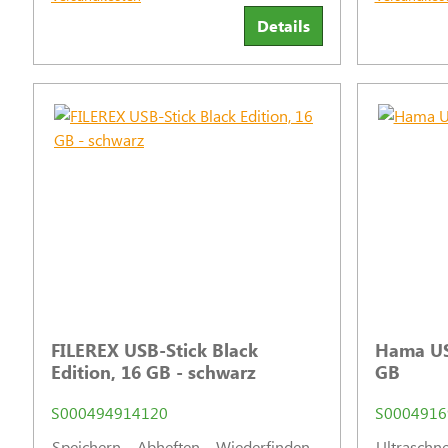
Details
FILEREX USB-Stick Black
Hama USB
Edition, 16 GB - schwarz
GB
S000494914120
S0004916
Speichern – Abheften – Wiederfinden.
Ultraschn