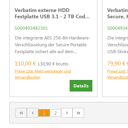
Verbatim externe HDD
Verbatim
Festplatte USB 3.1 - 2 TB Code
Secure, 
Zugang
(R) 160
S000493482301
S0004934
Die integrierte AES 256-Bit-Hardware-
Die integr
Verschlüsselung der Secure Portable
Verschlüs
Festplatte sichert alle auf dem
USB-Sticks
Laufwerk abgespeicherten Daten
abgespeich
110,00 €
79,90 €
130,90 € brutto
nahtlos und in Echtzeit vor
zuverlässi
Preise zzgl. Mehrwertsteuer und
Preise zzgl
unbefugtem Zugriff.
unbefugte
Versandkosten
Versandkos
Details
1
2
Seite
Seite