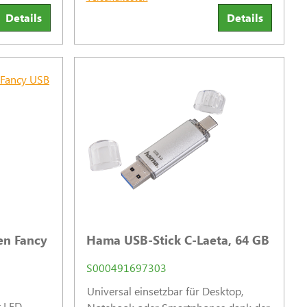
 Papier und
Details
Details
en Fancy
Hama USB-Stick C-Laeta, 64 GB
S000491697303
Universal einsetzbar für Desktop,
t LED-