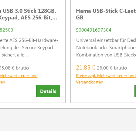
 USB 3.0 Stick 128GB,
Hama USB-Stick C-Laet
Keypad, AES 256-Bit,
GB
MB/s, (W) 130MB/s
82503
S000491697304
ierte AES 256-Bit-Hardware-
Universal einsetzbar für Des
selung des Secure Keypad
Notebook oder Smartphones
 sichert alle
Kombination von USB-Stecke
erten Daten nahtlos,
und USB-C-Stecker.
21,85 €
95,08 € brutto
26,00 € brutto
g und in Echtzeit vor
. Mehrwertsteuer und
Preise zzgl. Mehrwertsteuer und
m Zugriff.
ten
Versandkosten
Details