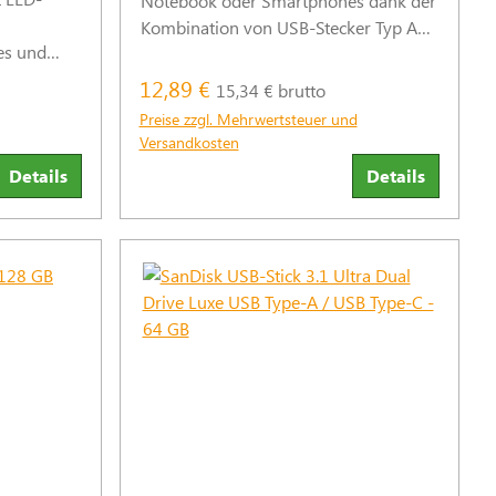
Notebook oder Smartphones dank der
Kombination von USB-Stecker Typ A
es und
und USB-C-Stecker.
edium für
12,89 €
15,34 € brutto
tstelle.
Preise zzgl. Mehrwertsteuer und
Versandkosten
Details
Details