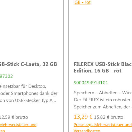
B-Stick C-Laeta, 32 GB
FILEREX USB-Stick Blac
Edition, 16 GB - rot
97302
S000494914101
einsetzbar für Desktop,
Speichern – Abheften – Wied
oder Smartphones dank der
Der FiLEREX ist ein robuster
on von USB-Stecker Typ A
Speicher zum Abheften, der 
-Stecker.
ermöglicht, digitale Unterlag
13,29 €
12,59 € brutto
15,82 € brutto
bei gedruckten Dokumenten
. Mehrwertsteuer und
Preise zzgl. Mehrwertsteuer und
jeweiligen Ordner oder Heft
ten
Versandkosten