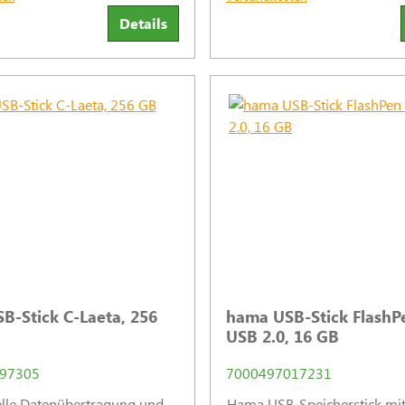
archivieren. So verbindet er
Details
Daten.
-Stick C-Laeta, 256
hama USB-Stick FlashP
USB 2.0, 16 GB
97305
7000497017231
elle Datenübertragung und
Hama USB-Speicherstick mi