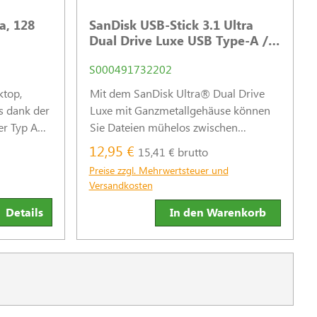
a, 128
SanDisk USB-Stick 3.1 Ultra
Dual Drive Luxe USB Type-A /
USB Type-C - 64 GB
S000491732202
ktop,
Mit dem SanDisk Ultra® Dual Drive
 dank der
Luxe mit Ganzmetallgehäuse können
r Typ A
Sie Dateien mühelos zwischen
Smartphone, Tablet und Mac mit USB
12,95 €
15,41 € brutto
Type-C und Computern mit USB Type-
Preise zzgl. Mehrwertsteuer und
A übertragen.
Versandkosten
Details
In den Warenkorb