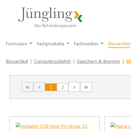
springen
Zur Hauptnavigation springen
Formulare
Fachprodukte
Fachmedien
Büroartikel
Büroartikel
|
Computerzubehör
|
Speichern & Brennen
|
U
1
2
Seite
Seite