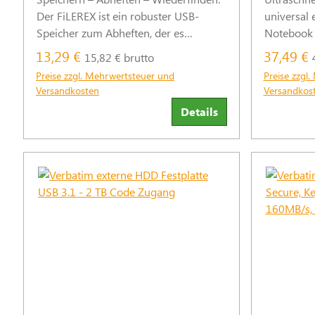
Der FiLEREX ist ein robuster USB-
universal 
Speicher zum Abheften, der es
Notebook 
ermöglicht, digitale Unterlagen direkt
Kombinati
13,29 €
37,49 €
15,82 € brutto
bei gedruckten Dokumenten in dem
und USB-C
Preise zzgl. Mehrwertsteuer und
Preise zzgl
jeweiligen Ordner oder Hefter zu
Versandkosten
Versandkos
archivieren. So verbindet er Papier und
Details
Daten.