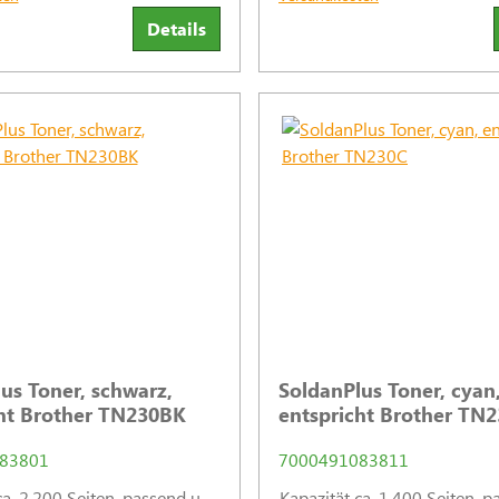
Funktionssicherh
Details
us Toner, schwarz,
SoldanPlus Toner, cyan
cht Brother TN230BK
entspricht Brother TN
83801
7000491083811
ca. 2.200 Seiten, passend u.
Kapazität ca. 1.400 Seiten, p