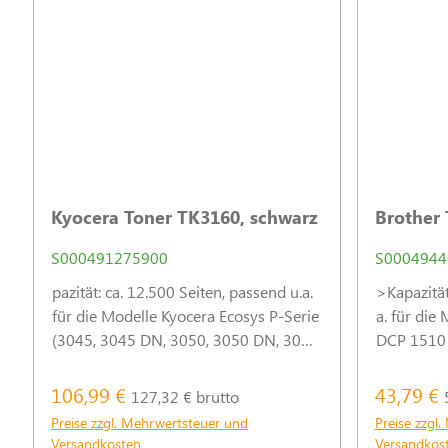
Kyocera Toner TK3160, schwarz
Brother 
S000491275900
S0004944
pazität: ca. 12.500 Seiten, passend u.a.
>Kapazität
für die Modelle Kyocera Ecosys P-Serie
a. für die
(3045, 3045 DN, 3050, 3050 DN, 3050
DCP 1510 
TD, 3055, 3055 DN, 3055 DN/KL3,
Original-V
3060, 3060 DN, 3060 TD).
hervorrage
106,99 €
43,79 €
127,32 € brutto
ähnlich)
Preise zzgl. Mehrwertsteuer und
Preise zzgl
Versandkosten
Versandkos