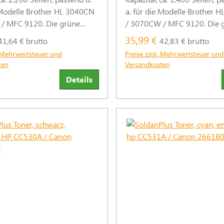
 Modelle Brother HL 3040CN
a. für die Modelle Brother HL 3040CN
/ MFC 9120. Die grüne
/ 3070CW / MFC 9120. Die 
e zu den Original-Hersteller-
Alternative zu den Original-H
35,99 €
41,64 € brutto
42,83 € brutto
cycelt und wiederaufbereitet
Tonern. Recycelt und wieder
. Mehrwertsteuer und
Preise zzgl. Mehrwertsteuer und
iger Plastikmüll. (Abb.
für 79 % weniger Plastikmüll. (Ab
ten
Versandkosten
ähnlich)
Details