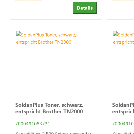
Details
SoldanPlus Toner, schwarz,
SoldanPl
entspricht Brother TN2000
entspri
7000491083731
70004910
Kapazität ca. 2.500 Seiten, passend u.
Kapazität 