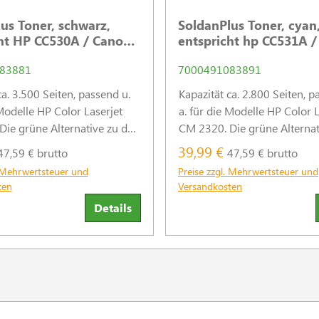
us Toner, schwarz,
SoldanPlus Toner, cyan
ht HP CC530A / Canon
entspricht hp CC531A 
2
2661B002
83881
7000491083891
ca. 3.500 Seiten, passend u.
Kapazität ca. 2.800 Seiten, p
 Modelle HP Color Laserjet
a. für die Modelle HP Color L
ie grüne Alternative zu den
CM 2320. Die grüne Alternat
ersteller-Tonern. Recycelt
Original-Hersteller-Tonern. 
39,99 €
47,59 € brutto
47,59 € brutto
aufbereitet für 79 %
und wiederaufbereitet für 7
. Mehrwertsteuer und
Preise zzgl. Mehrwertsteuer und
weniger Plastikmüll. (Abb. ähnlich)
weniger Plastikmüll
ten
Versandkosten
Details