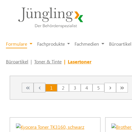
springen
Zur Hauptnavigation springen
Formulare
Fachprodukte
Fachmedien
Büroartikel
Büroartikel
|
Toner & Tinte
|
Lasertoner
1
2
3
4
5
Seite
Seite
Seite
Seite
Seite