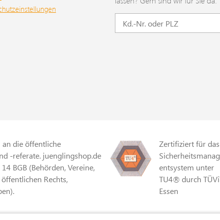
lassen? Gern sind wir für Sie da.
chutzeinstellungen
an die öffentliche
Zertifiziert für das
d -referate. juenglingshop.de
Sicherheitsmana
§ 14 BGB (Behörden, Vereine,
entsystem unter
 öffentlichen Rechts,
TU4® durch TÜVi
en).
Essen
r Mehrwertsteuer und