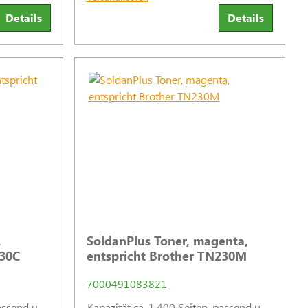
Details
Details
,
SoldanPlus Toner, magenta,
230C
entspricht Brother TN230M
7000491083821
assend u.
Kapazität ca. 1.400 Seiten, passend u.