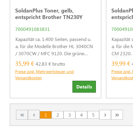
SoldanPlus Toner, gelb,
SoldanPl
entspricht Brother TN230Y
entspric
2662B00
7000491083831
70004910
Kapazität ca. 1.400 Seiten, passend u.
Kapazität 
a. für die Modelle Brother HL 3040CN
a. für die
/ 3070CW / MFC 9120. Die grüne
CM 2320. D
Alternative zu den Original-Hersteller-
Original-H
35,99 €
39,99 €
42,83 € brutto
Tonern. Recycelt und wiederaufbereitet
und wieder
Preise zzgl. Mehrwertsteuer und
Preise zzgl
für 79 % weniger Plastikmüll. (Abb.
Versandkosten
Versandkos
ähnlich)
Details
1
2
3
4
5
Seite
Seite
Seite
Seite
Seite