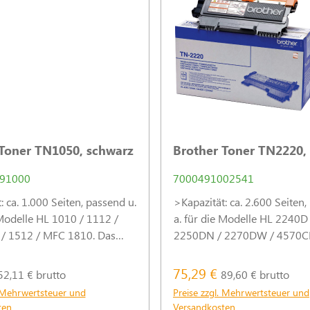
Toner TN1050, schwarz
Brother Toner TN2220,
91000
7000491002541
: ca. 1.000 Seiten, passend u.
>Kapazität: ca. 2.600 Seiten,
 Modelle HL 1010 / 1112 /
a. für die Modelle HL 2240D
/ 1512 / MFC 1810. Das
2250DN / 2270DW / 4570C
erbrauchsmaterial für eine
7060D / 7065DN / 7070DW
nde Druckqualität. (Abb.
7360N / 7460DN / 7860DW.
75,29 €
52,11 € brutto
89,60 € brutto
Original-Verbrauchsmaterial
. Mehrwertsteuer und
Preise zzgl. Mehrwertsteuer und
hervorragende Druckqualitä
ten
Versandkosten