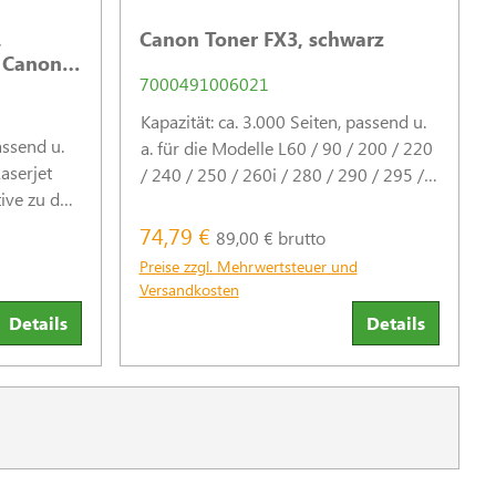
,
Canon Toner FX3, schwarz
/ Canon
7000491006021
Kapazität: ca. 3.000 Seiten, passend u.
assend u.
a. für die Modelle L60 / 90 / 200 / 220
aserjet
/ 240 / 250 / 260i / 280 / 290 / 295 /
ive zu den
300 / 350 / 360. (Abb. ähnlich)
Recycelt
74,79 €
89,00 € brutto
9 %
Preise zzgl. Mehrwertsteuer und
. (Abb. ähnlich)
Versandkosten
Details
Details