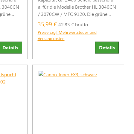
a. für die Modelle Brother HL 3040CN
grüne
/ 3070CW / MFC 9120. Die grüne
ersteller-
Alternative zu den Original-Hersteller-
35,99 €
42,83 € brutto
aufbereitet
Tonern. Recycelt und wiederaufbereitet
Preise zzgl. Mehrwertsteuer und
b.
für 79 % weniger Plastikmüll. (Abb.
Versandkosten
ähnlich)
Details
Details