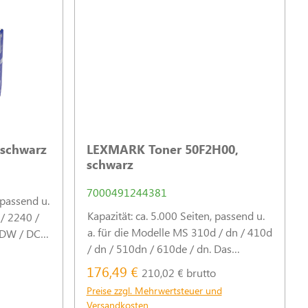
 schwarz
LEXMARK Toner 50F2H00,
schwarz
7000491244381
 passend u.
Kapazität: ca. 5.000 Seiten, passend u.
 / 2240 /
a. für die Modelle MS 310d / dn / 410d
DW / DCP
/ dn / 510dn / 610de / dn. Das
 / MFC
Original-Verbrauchsmaterial für
 Das
176,49 €
210,02 € brutto
konstant zuverlässige Leistung und
 für eine
Preise zzgl. Mehrwertsteuer und
hohe Druckqualität. (Abb. ähnlich)
t und
Versandkosten