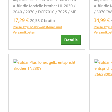
a. für die Modelle brother HL 2030 /
a. für die
2040 / 2070 / DCP7010 / 7025 / MFC
/ 3070CW 
7225 / 7420 / 7820 / FAX 2820 / 2920.
Alternativ
17,29 €
34,99 €
20,58 € brutto
(Abb. ähnlich)
Tonern. Re
Preise zzgl. Mehrwertsteuer und
Preise zzgl
für 79 % wen
Versandkosten
Versandkos
ähnlich)
Details