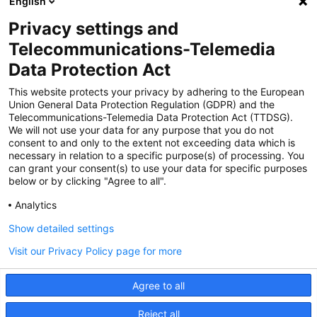
English
Privacy settings and
Zertifiziert für das Sicherheitsmanagem
Telecommunications-Telemedia
entsystem unter TU4® durch TÜViT Essen
Data Protection Act
This website protects your privacy by adhering to the European
Union General Data Protection Regulation (GDPR) and the
Zertifiziert für das QM-System nach DIN EN
Telecommunications-Telemedia Data Protection Act (TTDSG).
ISO 9001: 2015, Reg.-Nr. 44 100 091350
We will not use your data for any purpose that you do not
durch TÜV NORD CERT
consent to and only to the extent not exceeding data which is
necessary in relation to a specific purpose(s) of processing. You
can grant your consent(s) to use your data for specific purposes
below or by clicking "Agree to all".
Zertifiziert für Sicherheits- und
Qualitätssicherungs maßnahmen in
Analytics
Übereinstimmung § 11 FZV durch das KBA
Show detailed settings
Visit our Privacy Policy page for more
Zertifiziert als qualifiziertes Unternehmen für
öffentliche Aufträge durch das ABZ Bayern
Agree to all
im Auftrag der IHK und Handwerks-
kammern in Bayern
Reject all