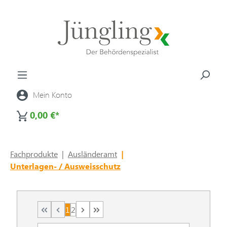
alt springen
Mein Konto
0,00 €*
Fachprodukte
|
Ausländeramt
|
Unterlagen- / Ausweisschutz
1
2
Seite
Seite