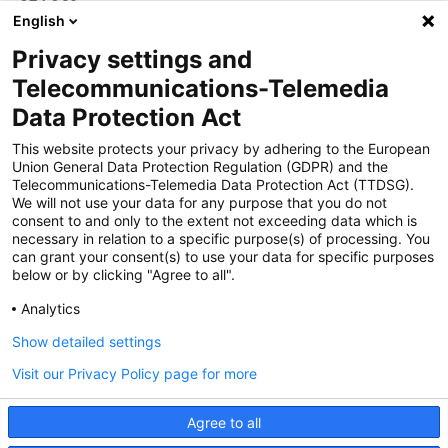
374 360
English
Privacy settings and
Zertifiziert für das Sicherheitsmanagem
Telecommunications-Telemedia
entsystem unter TU4® durch TÜViT Essen
Data Protection Act
This website protects your privacy by adhering to the European
Union General Data Protection Regulation (GDPR) and the
Zertifiziert für das QM-System nach DIN EN
Telecommunications-Telemedia Data Protection Act (TTDSG).
ISO 9001: 2015, Reg.-Nr. 44 100 091350
We will not use your data for any purpose that you do not
durch TÜV NORD CERT
consent to and only to the extent not exceeding data which is
necessary in relation to a specific purpose(s) of processing. You
can grant your consent(s) to use your data for specific purposes
below or by clicking "Agree to all".
Zertifiziert für Sicherheits- und
Qualitätssicherungs maßnahmen in
Analytics
Übereinstimmung § 11 FZV durch das KBA
Show detailed settings
Visit our Privacy Policy page for more
Zertifiziert als qualifiziertes Unternehmen für
öffentliche Aufträge durch das ABZ Bayern
Agree to all
im Auftrag der IHK und Handwerks-