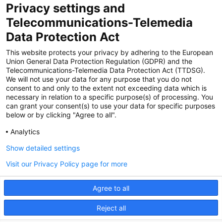
Privacy settings and
Zertifiziert für das Sicherheitsmanagem
Telecommunications-Telemedia
entsystem unter TU4® durch TÜViT Essen
Data Protection Act
This website protects your privacy by adhering to the European
Union General Data Protection Regulation (GDPR) and the
Zertifiziert für das QM-System nach DIN EN
Telecommunications-Telemedia Data Protection Act (TTDSG).
ISO 9001: 2015, Reg.-Nr. 44 100 091350
We will not use your data for any purpose that you do not
durch TÜV NORD CERT
consent to and only to the extent not exceeding data which is
necessary in relation to a specific purpose(s) of processing. You
can grant your consent(s) to use your data for specific purposes
below or by clicking "Agree to all".
Zertifiziert für Sicherheits- und
Qualitätssicherungs maßnahmen in
Analytics
Übereinstimmung § 11 FZV durch das KBA
Show detailed settings
Visit our Privacy Policy page for more
Zertifiziert als qualifiziertes Unternehmen für
öffentliche Aufträge durch das ABZ Bayern
Agree to all
im Auftrag der IHK und Handwerks-
kammern in Bayern
Reject all