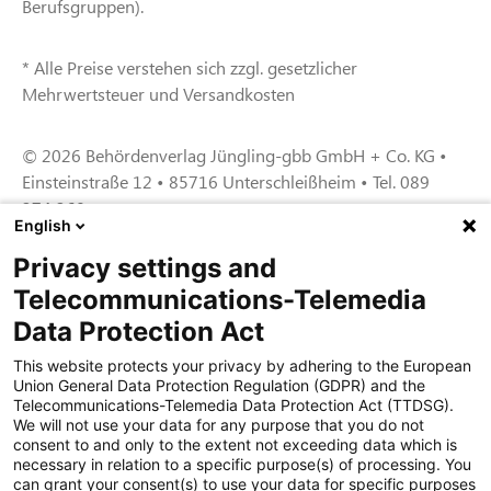
Berufsgruppen).
* Alle Preise verstehen sich zzgl. gesetzlicher
Mehrwertsteuer und Versandkosten
© 2026 Behördenverlag Jüngling-gbb GmbH + Co. KG •
Einsteinstraße 12 • 85716 Unterschleißheim • Tel. 089
374 360
English
Privacy settings and
Zertifiziert für das Sicherheitsmanagem
Telecommunications-Telemedia
entsystem unter TU4® durch TÜViT Essen
Data Protection Act
This website protects your privacy by adhering to the European
Union General Data Protection Regulation (GDPR) and the
Zertifiziert für das QM-System nach DIN EN
Telecommunications-Telemedia Data Protection Act (TTDSG).
ISO 9001: 2015, Reg.-Nr. 44 100 091350
We will not use your data for any purpose that you do not
durch TÜV NORD CERT
consent to and only to the extent not exceeding data which is
necessary in relation to a specific purpose(s) of processing. You
can grant your consent(s) to use your data for specific purposes