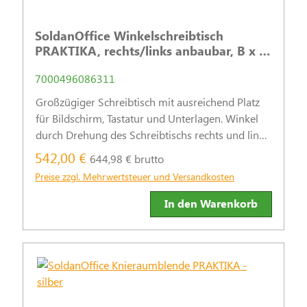
SoldanOffice Winkelschreibtisch
PRAKTIKA, rechts/links anbaubar, B x H
x T: 2.000 x 720 x 1.200 – 800 mm -
7000496086311
lichtgrau
Großzügiger Schreibtisch mit ausreichend Platz
für Bildschirm, Tastatur und Unterlagen. Winkel
durch Drehung des Schreibtischs rechts und links
anbaubar.
542,00 €
644,98 € brutto
Preise zzgl. Mehrwertsteuer und Versandkosten
In den Warenkorb