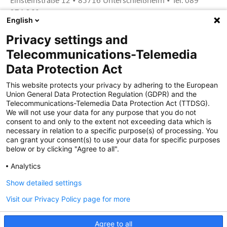
374 360
English
Privacy settings and
Zertifiziert für das Sicherheitsmanagem
Telecommunications-Telemedia
entsystem unter TU4® durch TÜViT Essen
Data Protection Act
This website protects your privacy by adhering to the European
Union General Data Protection Regulation (GDPR) and the
Zertifiziert für das QM-System nach DIN EN
Telecommunications-Telemedia Data Protection Act (TTDSG).
ISO 9001: 2015, Reg.-Nr. 44 100 091350
We will not use your data for any purpose that you do not
durch TÜV NORD CERT
consent to and only to the extent not exceeding data which is
necessary in relation to a specific purpose(s) of processing. You
can grant your consent(s) to use your data for specific purposes
below or by clicking "Agree to all".
Zertifiziert für Sicherheits- und
Qualitätssicherungs maßnahmen in
Analytics
Übereinstimmung § 11 FZV durch das KBA
Show detailed settings
Visit our Privacy Policy page for more
Zertifiziert als qualifiziertes Unternehmen für
öffentliche Aufträge durch das ABZ Bayern
Agree to all
im Auftrag der IHK und Handwerks-