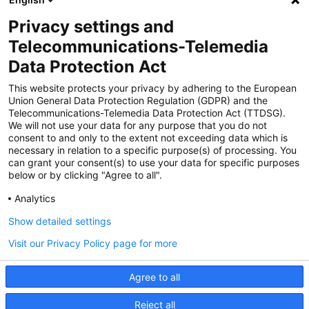
Privacy settings and
Zertifiziert für das Sicherheitsmanagem
Telecommunications-Telemedia
entsystem unter TU4® durch TÜViT Essen
Data Protection Act
This website protects your privacy by adhering to the European
Union General Data Protection Regulation (GDPR) and the
Zertifiziert für das QM-System nach DIN EN
Telecommunications-Telemedia Data Protection Act (TTDSG).
ISO 9001: 2015, Reg.-Nr. 44 100 091350
We will not use your data for any purpose that you do not
durch TÜV NORD CERT
consent to and only to the extent not exceeding data which is
necessary in relation to a specific purpose(s) of processing. You
can grant your consent(s) to use your data for specific purposes
below or by clicking "Agree to all".
Zertifiziert für Sicherheits- und
Qualitätssicherungs maßnahmen in
Analytics
Übereinstimmung § 11 FZV durch das KBA
Show detailed settings
Visit our Privacy Policy page for more
Zertifiziert als qualifiziertes Unternehmen für
öffentliche Aufträge durch das ABZ Bayern
Agree to all
im Auftrag der IHK und Handwerks-
kammern in Bayern
Reject all