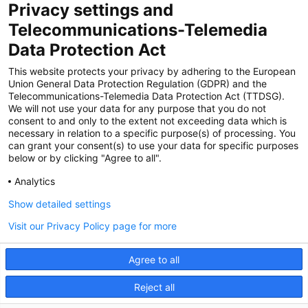
Privacy settings and
Zertifiziert für das Sicherheitsmanagem
Telecommunications-Telemedia
entsystem unter TU4® durch TÜViT Essen
Data Protection Act
This website protects your privacy by adhering to the European
Union General Data Protection Regulation (GDPR) and the
Zertifiziert für das QM-System nach DIN EN
Telecommunications-Telemedia Data Protection Act (TTDSG).
ISO 9001: 2015, Reg.-Nr. 44 100 091350
We will not use your data for any purpose that you do not
durch TÜV NORD CERT
consent to and only to the extent not exceeding data which is
necessary in relation to a specific purpose(s) of processing. You
can grant your consent(s) to use your data for specific purposes
below or by clicking "Agree to all".
Zertifiziert für Sicherheits- und
Qualitätssicherungs maßnahmen in
Analytics
Übereinstimmung § 11 FZV durch das KBA
Show detailed settings
Visit our Privacy Policy page for more
Zertifiziert als qualifiziertes Unternehmen für
öffentliche Aufträge durch das ABZ Bayern
Agree to all
im Auftrag der IHK und Handwerks-
kammern in Bayern
Reject all