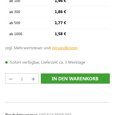
1,96 €
ab
100
1,86 €
ab
300
1,77 €
ab
500
1,58 €
ab
1000
zzgl. Mehrwertsteuer und
Versandkosten
Sofort verfügbar, Lieferzeit: ca. 3 Werktage
Produkt Anzahl: Gib den gewünschten Wert e
IN DEN WARENKORB
Produktnummer
100 614 8504 001