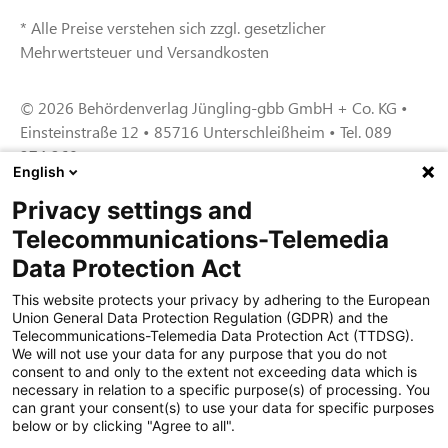
* Alle Preise verstehen sich zzgl. gesetzlicher
Mehrwertsteuer und Versandkosten
© 2026 Behördenverlag Jüngling-gbb GmbH + Co. KG •
Einsteinstraße 12 • 85716 Unterschleißheim • Tel. 089
374 360
English
Privacy settings and
Zertifiziert für das Sicherheitsmanagem
Telecommunications-Telemedia
entsystem unter TU4® durch TÜViT Essen
Data Protection Act
This website protects your privacy by adhering to the European
Union General Data Protection Regulation (GDPR) and the
Zertifiziert für das QM-System nach DIN EN
Telecommunications-Telemedia Data Protection Act (TTDSG).
ISO 9001: 2015, Reg.-Nr. 44 100 091350
We will not use your data for any purpose that you do not
durch TÜV NORD CERT
consent to and only to the extent not exceeding data which is
necessary in relation to a specific purpose(s) of processing. You
can grant your consent(s) to use your data for specific purposes
below or by clicking "Agree to all".
Zertifiziert für Sicherheits- und