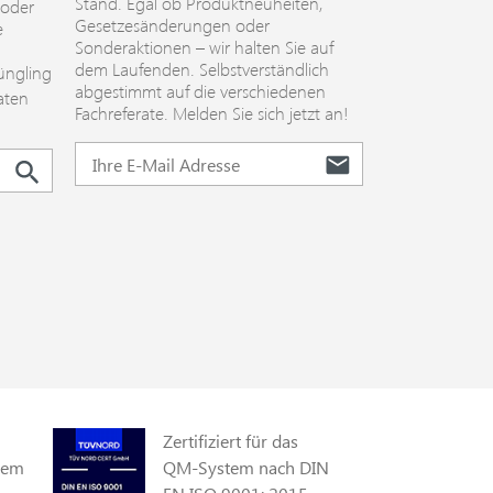
Stand. Egal ob Produktneuheiten,
 oder
Gesetzesänderungen oder
e
Sonderaktionen – wir halten Sie auf
dem Laufenden. Selbstverständlich
üngling
abgestimmt auf die verschiedenen
aten
Fachreferate. Melden Sie sich jetzt an!
Zertifiziert für das
gem
QM-System nach DIN