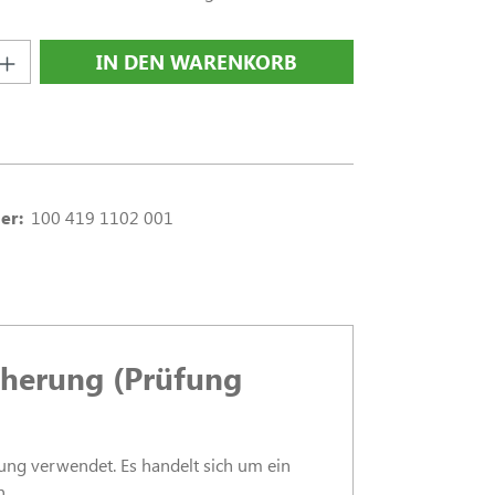
nzahl: Gib den gewünschten Wert ein oder
IN DEN WARENKORB
er:
100 419 1102 001
cherung (Prüfung
ng verwendet. Es handelt sich um ein
n.