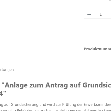
Produkt A
Produktnumm
rtungen
 "Anlage zum Antrag auf Grundsi
4"
rag auf Grundsicherung und wird zur Prüfung der Erwerbsminderu
owohl in Behörden als auch in Institutionen genutzt werden kan