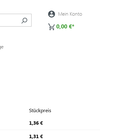
Mein Konto
0,00 €*
ge
Stückpreis
1,36 €
1,31 €