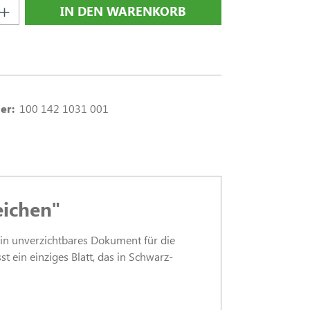
nzahl: Gib den gewünschten Wert ein oder
IN DEN WARENKORB
er:
100 142 1031 001
eichen"
in unverzichtbares Dokument für die
ein einziges Blatt, das in Schwarz-