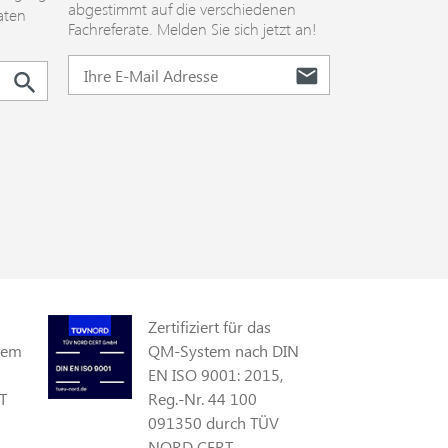
abgestimmt auf die verschiedenen
aten
Fachreferate. Melden Sie sich jetzt an!
Zertifiziert für das
gem
QM-System nach DIN
EN ISO 9001: 2015,
T
Reg.-Nr. 44 100
091350 durch TÜV
NORD CERT