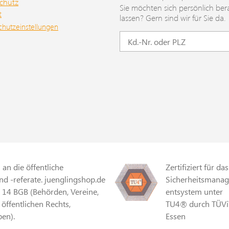
chutz
Sie möchten sich persönlich ber
t
lassen? Gern sind wir für Sie da.
chutzeinstellungen
an die öffentliche
Zertifiziert für das
d -referate. juenglingshop.de
Sicherheitsmana
§ 14 BGB (Behörden, Vereine,
entsystem unter
 öffentlichen Rechts,
TU4® durch TÜVi
en).
Essen