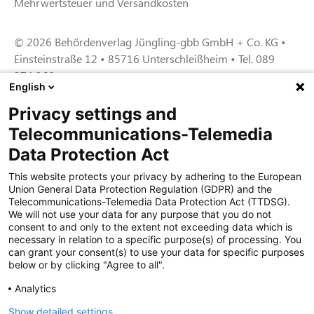
Mehrwertsteuer und Versandkosten
© 2026 Behördenverlag Jüngling-gbb GmbH + Co. KG •
Einsteinstraße 12 • 85716 Unterschleißheim • Tel. 089
374 360
English
Privacy settings and
Zertifiziert für das Sicherheitsmanagem
Telecommunications-Telemedia
entsystem unter TU4® durch TÜViT Essen
Data Protection Act
This website protects your privacy by adhering to the European
Union General Data Protection Regulation (GDPR) and the
Zertifiziert für das QM-System nach DIN EN
Telecommunications-Telemedia Data Protection Act (TTDSG).
ISO 9001: 2015, Reg.-Nr. 44 100 091350
We will not use your data for any purpose that you do not
durch TÜV NORD CERT
consent to and only to the extent not exceeding data which is
necessary in relation to a specific purpose(s) of processing. You
can grant your consent(s) to use your data for specific purposes
below or by clicking "Agree to all".
Zertifiziert für Sicherheits- und
Qualitätssicherungs maßnahmen in
Analytics
Übereinstimmung § 11 FZV durch das KBA
Show detailed settings