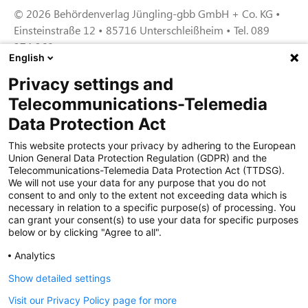
© 2026 Behördenverlag Jüngling-gbb GmbH + Co. KG •
Einsteinstraße 12 • 85716 Unterschleißheim • Tel. 089
374 360
English
Privacy settings and
Zertifiziert für das Sicherheitsmanagem
Telecommunications-Telemedia
entsystem unter TU4® durch TÜViT Essen
Data Protection Act
This website protects your privacy by adhering to the European
Union General Data Protection Regulation (GDPR) and the
Zertifiziert für das QM-System nach DIN EN
Telecommunications-Telemedia Data Protection Act (TTDSG).
ISO 9001: 2015, Reg.-Nr. 44 100 091350
We will not use your data for any purpose that you do not
durch TÜV NORD CERT
consent to and only to the extent not exceeding data which is
necessary in relation to a specific purpose(s) of processing. You
can grant your consent(s) to use your data for specific purposes
below or by clicking "Agree to all".
Zertifiziert für Sicherheits- und
Qualitätssicherungs maßnahmen in
Analytics
Übereinstimmung § 11 FZV durch das KBA
Show detailed settings
Visit our Privacy Policy page for more
Zertifiziert als qualifiziertes Unternehmen für