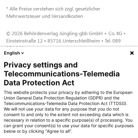
* Alle Preise verstehen sich zzgl. gesetzlicher
Mehrwertsteuer und Versandkosten
© 2026 Behördenverlag Jüngling-gbb GmbH + Co. KG •
Einsteinstraße 12 • 85716 Unterschleißheim • Tel. 089
374 360
English
Privacy settings and
Zertifiziert für das Sicherheitsmanagem
Telecommunications-Telemedia
entsystem unter TU4® durch TÜViT Essen
Data Protection Act
This website protects your privacy by adhering to the European
Union General Data Protection Regulation (GDPR) and the
Zertifiziert für das QM-System nach DIN EN
Telecommunications-Telemedia Data Protection Act (TTDSG).
ISO 9001: 2015, Reg.-Nr. 44 100 091350
We will not use your data for any purpose that you do not
durch TÜV NORD CERT
consent to and only to the extent not exceeding data which is
necessary in relation to a specific purpose(s) of processing. You
can grant your consent(s) to use your data for specific purposes
below or by clicking "Agree to all".
Zertifiziert für Sicherheits- und