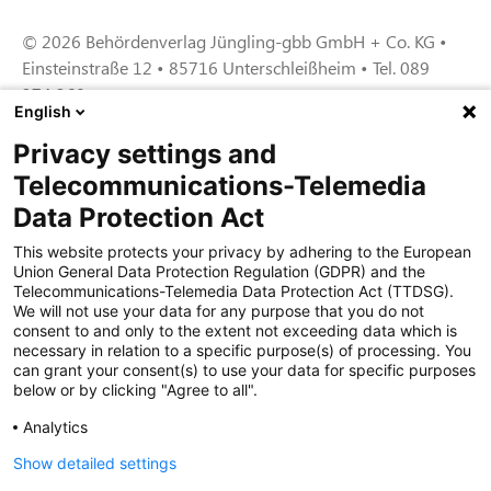
© 2026 Behördenverlag Jüngling-gbb GmbH + Co. KG •
Einsteinstraße 12 • 85716 Unterschleißheim • Tel. 089
374 360
English
Privacy settings and
Zertifiziert für das Sicherheitsmanagem
Telecommunications-Telemedia
entsystem unter TU4® durch TÜViT Essen
Data Protection Act
This website protects your privacy by adhering to the European
Union General Data Protection Regulation (GDPR) and the
Zertifiziert für das QM-System nach DIN EN
Telecommunications-Telemedia Data Protection Act (TTDSG).
ISO 9001: 2015, Reg.-Nr. 44 100 091350
We will not use your data for any purpose that you do not
durch TÜV NORD CERT
consent to and only to the extent not exceeding data which is
necessary in relation to a specific purpose(s) of processing. You
can grant your consent(s) to use your data for specific purposes
below or by clicking "Agree to all".
Zertifiziert für Sicherheits- und
Qualitätssicherungs maßnahmen in
Analytics
Übereinstimmung § 11 FZV durch das KBA
Show detailed settings