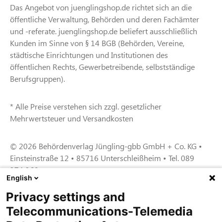
Das Angebot von juenglingshop.de richtet sich an die
öffentliche Verwaltung, Behörden und deren Fachämter
und -referate. juenglingshop.de beliefert ausschließlich
Kunden im Sinne von § 14 BGB (Behörden, Vereine,
städtische Einrichtungen und Institutionen des
öffentlichen Rechts, Gewerbetreibende, selbstständige
Berufsgruppen).
* Alle Preise verstehen sich zzgl. gesetzlicher
Mehrwertsteuer und Versandkosten
© 2026 Behördenverlag Jüngling-gbb GmbH + Co. KG •
Einsteinstraße 12 • 85716 Unterschleißheim • Tel. 089
374 360
English
Privacy settings and
Zertifiziert für das Sicherheitsmanagem
Telecommunications-Telemedia
entsystem unter TU4® durch TÜViT Essen