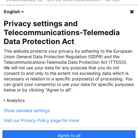
374 360
English
Privacy settings and
Zertifiziert für das Sicherheitsmanagem
Telecommunications-Telemedia
entsystem unter TU4® durch TÜViT Essen
Data Protection Act
This website protects your privacy by adhering to the European
Union General Data Protection Regulation (GDPR) and the
Zertifiziert für das QM-System nach DIN EN
Telecommunications-Telemedia Data Protection Act (TTDSG).
ISO 9001: 2015, Reg.-Nr. 44 100 091350
We will not use your data for any purpose that you do not
durch TÜV NORD CERT
consent to and only to the extent not exceeding data which is
necessary in relation to a specific purpose(s) of processing. You
can grant your consent(s) to use your data for specific purposes
below or by clicking "Agree to all".
Zertifiziert für Sicherheits- und
Qualitätssicherungs maßnahmen in
Analytics
Übereinstimmung § 11 FZV durch das KBA
Show detailed settings
Visit our Privacy Policy page for more
Zertifiziert als qualifiziertes Unternehmen für
öffentliche Aufträge durch das ABZ Bayern
Agree to all
im Auftrag der IHK und Handwerks-