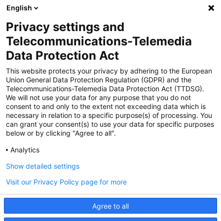
English
Privacy settings and
Zertifiziert für das Sicherheitsmanagem
Telecommunications-Telemedia
entsystem unter TU4® durch TÜViT Essen
Data Protection Act
This website protects your privacy by adhering to the European
Union General Data Protection Regulation (GDPR) and the
Zertifiziert für das QM-System nach DIN EN
Telecommunications-Telemedia Data Protection Act (TTDSG).
ISO 9001: 2015, Reg.-Nr. 44 100 091350
We will not use your data for any purpose that you do not
durch TÜV NORD CERT
consent to and only to the extent not exceeding data which is
necessary in relation to a specific purpose(s) of processing. You
can grant your consent(s) to use your data for specific purposes
below or by clicking "Agree to all".
Zertifiziert für Sicherheits- und
Qualitätssicherungs maßnahmen in
Analytics
Übereinstimmung § 11 FZV durch das KBA
Show detailed settings
Visit our Privacy Policy page for more
Zertifiziert als qualifiziertes Unternehmen für
öffentliche Aufträge durch das ABZ Bayern
Agree to all
im Auftrag der IHK und Handwerks-
kammern in Bayern