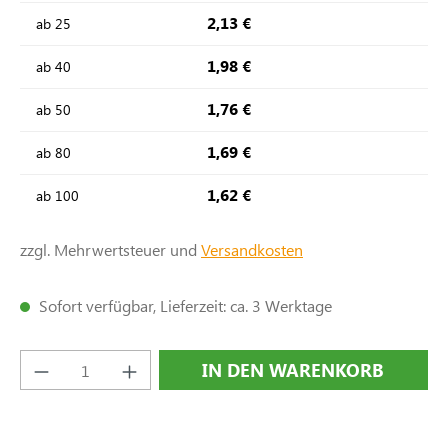
2,13 €
ab
25
1,98 €
ab
40
1,76 €
ab
50
1,69 €
ab
80
1,62 €
ab
100
zzgl. Mehrwertsteuer und
Versandkosten
Sofort verfügbar, Lieferzeit: ca. 3 Werktage
Produkt Anzahl: Gib den gewünschten Wert e
IN DEN WARENKORB