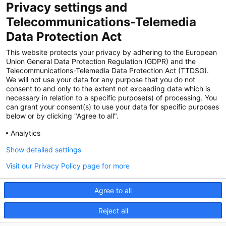
Privacy settings and
Zertifiziert für das Sicherheitsmanagem
Telecommunications-Telemedia
entsystem unter TU4® durch TÜViT Essen
Data Protection Act
This website protects your privacy by adhering to the European
Union General Data Protection Regulation (GDPR) and the
Zertifiziert für das QM-System nach DIN EN
Telecommunications-Telemedia Data Protection Act (TTDSG).
ISO 9001: 2015, Reg.-Nr. 44 100 091350
We will not use your data for any purpose that you do not
durch TÜV NORD CERT
consent to and only to the extent not exceeding data which is
necessary in relation to a specific purpose(s) of processing. You
can grant your consent(s) to use your data for specific purposes
below or by clicking "Agree to all".
Zertifiziert für Sicherheits- und
Qualitätssicherungs maßnahmen in
Analytics
Übereinstimmung § 11 FZV durch das KBA
Show detailed settings
Visit our Privacy Policy page for more
Zertifiziert als qualifiziertes Unternehmen für
öffentliche Aufträge durch das ABZ Bayern
Agree to all
im Auftrag der IHK und Handwerks-
kammern in Bayern
Reject all