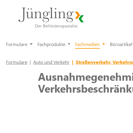
springen
Zur Hauptnavigation springen
Formulare
Fachprodukte
Fachmedien
Büroartikel
Formulare
|
Auto und Verkehr
|
Straßenverkehr, Verkehrs
Ausnahmegenehmig
Verkehrsbeschränk