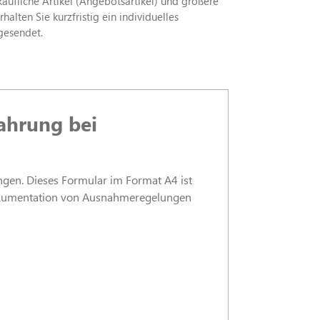
rkäufliche Artikel (Angebotsartikel) und größere
alten Sie kurzfristig ein individuelles
gesendet.
ahrung bei
gen. Dieses Formular im Format A4 ist
e Dokumentation von Ausnahmeregelungen