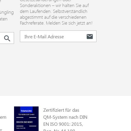
e
Sonderaktionen – wir halten Sie auf
dem Laufenden. Selbstverständlich
üngling
abgestimmt auf die verschiedenen
aten
Fachreferate. Melden Sie sich jetzt an!
Zertifiziert für das
gem
QM-System nach DIN
EN ISO 9001: 2015,
T
Reg.-Nr. 44 100