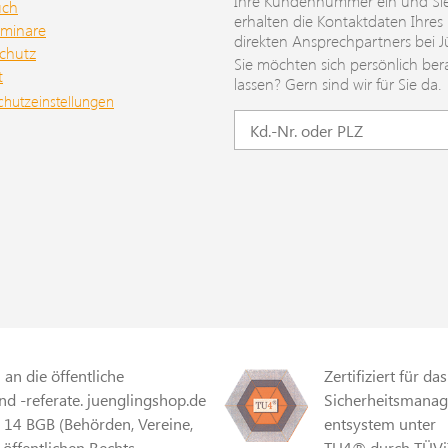
Ihre Kundennummer ein und Si
uch
erhalten die Kontaktdaten Ihres
minare
direkten Ansprechpartners bei J
chutz
Sie möchten sich persönlich ber
t
lassen? Gern sind wir für Sie da.
chutzeinstellungen
an die öffentliche
Zertifiziert für das
d -referate. juenglingshop.de
Sicherheitsmana
§ 14 BGB (Behörden, Vereine,
entsystem unter
 öffentlichen Rechts,
TU4® durch TÜVi