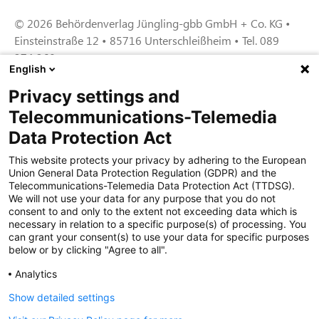
© 2026 Behördenverlag Jüngling-gbb GmbH + Co. KG •
Einsteinstraße 12 • 85716 Unterschleißheim • Tel. 089
374 360
English
Privacy settings and
Zertifiziert für das Sicherheitsmanagem
Telecommunications-Telemedia
entsystem unter TU4® durch TÜViT Essen
Data Protection Act
This website protects your privacy by adhering to the European
Union General Data Protection Regulation (GDPR) and the
Zertifiziert für das QM-System nach DIN EN
Telecommunications-Telemedia Data Protection Act (TTDSG).
ISO 9001: 2015, Reg.-Nr. 44 100 091350
We will not use your data for any purpose that you do not
durch TÜV NORD CERT
consent to and only to the extent not exceeding data which is
necessary in relation to a specific purpose(s) of processing. You
can grant your consent(s) to use your data for specific purposes
below or by clicking "Agree to all".
Zertifiziert für Sicherheits- und
Qualitätssicherungs maßnahmen in
Analytics
Übereinstimmung § 11 FZV durch das KBA
Show detailed settings