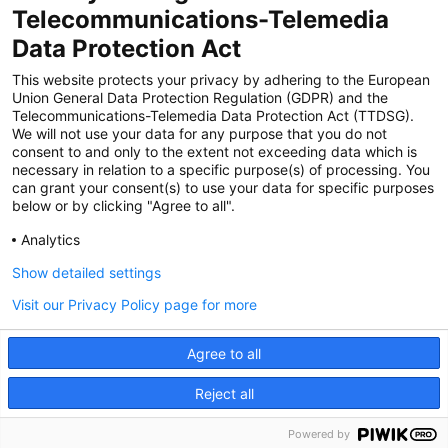
Zertifiziert für das Sicherheitsmanagem
Telecommunications-Telemedia
entsystem unter TU4® durch TÜViT Essen
Data Protection Act
This website protects your privacy by adhering to the European
Union General Data Protection Regulation (GDPR) and the
Zertifiziert für das QM-System nach DIN EN
Telecommunications-Telemedia Data Protection Act (TTDSG).
ISO 9001: 2015, Reg.-Nr. 44 100 091350
We will not use your data for any purpose that you do not
durch TÜV NORD CERT
consent to and only to the extent not exceeding data which is
necessary in relation to a specific purpose(s) of processing. You
can grant your consent(s) to use your data for specific purposes
below or by clicking "Agree to all".
Zertifiziert für Sicherheits- und
Qualitätssicherungs maßnahmen in
Analytics
Übereinstimmung § 11 FZV durch das KBA
Show detailed settings
Visit our Privacy Policy page for more
Zertifiziert als qualifiziertes Unternehmen für
öffentliche Aufträge durch das ABZ Bayern
Agree to all
im Auftrag der IHK und Handwerks-
kammern in Bayern
Reject all
Powered by