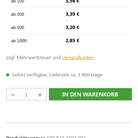
3,56 €
ab
100
3,39 €
ab
300
3,20 €
ab
500
2,85 €
ab
1000
zzgl. Mehrwertsteuer und
Versandkosten
Sofort verfügbar, Lieferzeit: ca. 3 Werktage
Produkt Anzahl: Gib den gewünschten Wert e
IN DEN WARENKORB
Produktnummer
100 823 7403 001