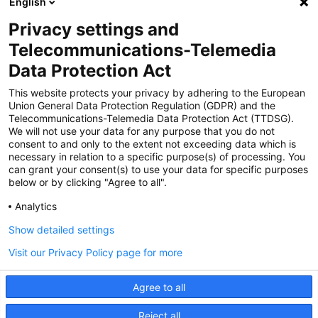
English
Privacy settings and
Zertifiziert für das Sicherheitsmanagem
Telecommunications-Telemedia
entsystem unter TU4® durch TÜViT Essen
Data Protection Act
This website protects your privacy by adhering to the European
Union General Data Protection Regulation (GDPR) and the
Zertifiziert für das QM-System nach DIN EN
Telecommunications-Telemedia Data Protection Act (TTDSG).
ISO 9001: 2015, Reg.-Nr. 44 100 091350
We will not use your data for any purpose that you do not
durch TÜV NORD CERT
consent to and only to the extent not exceeding data which is
necessary in relation to a specific purpose(s) of processing. You
can grant your consent(s) to use your data for specific purposes
below or by clicking "Agree to all".
Zertifiziert für Sicherheits- und
Qualitätssicherungs maßnahmen in
Analytics
Übereinstimmung § 11 FZV durch das KBA
Show detailed settings
Visit our Privacy Policy page for more
Zertifiziert als qualifiziertes Unternehmen für
öffentliche Aufträge durch das ABZ Bayern
Agree to all
im Auftrag der IHK und Handwerks-
kammern in Bayern
Reject all