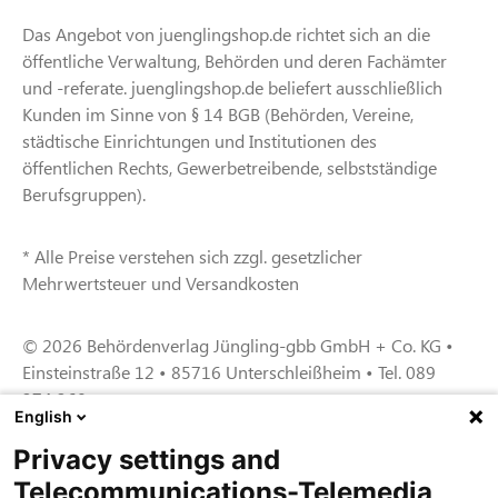
Das Angebot von juenglingshop.de richtet sich an die
öffentliche Verwaltung, Behörden und deren Fachämter
und -referate. juenglingshop.de beliefert ausschließlich
Kunden im Sinne von § 14 BGB (Behörden, Vereine,
städtische Einrichtungen und Institutionen des
öffentlichen Rechts, Gewerbetreibende, selbstständige
Berufsgruppen).
* Alle Preise verstehen sich zzgl. gesetzlicher
Mehrwertsteuer und Versandkosten
© 2026 Behördenverlag Jüngling-gbb GmbH + Co. KG •
Einsteinstraße 12 • 85716 Unterschleißheim • Tel. 089
374 360
English
Privacy settings and
Zertifiziert für das Sicherheitsmanagem
Telecommunications-Telemedia