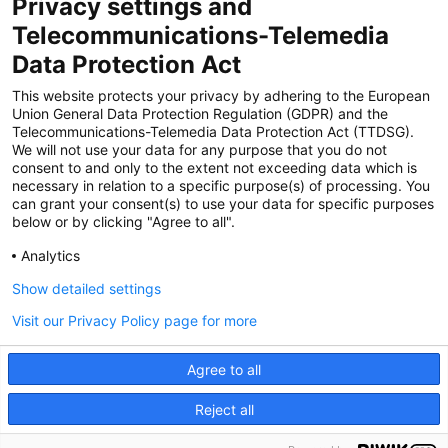
Privacy settings and
Zertifiziert für das Sicherheitsmanagem
Telecommunications-Telemedia
entsystem unter TU4® durch TÜViT Essen
Data Protection Act
This website protects your privacy by adhering to the European
Union General Data Protection Regulation (GDPR) and the
Zertifiziert für das QM-System nach DIN EN
Telecommunications-Telemedia Data Protection Act (TTDSG).
ISO 9001: 2015, Reg.-Nr. 44 100 091350
We will not use your data for any purpose that you do not
durch TÜV NORD CERT
consent to and only to the extent not exceeding data which is
necessary in relation to a specific purpose(s) of processing. You
can grant your consent(s) to use your data for specific purposes
below or by clicking "Agree to all".
Zertifiziert für Sicherheits- und
Qualitätssicherungs maßnahmen in
Analytics
Übereinstimmung § 11 FZV durch das KBA
Show detailed settings
Visit our Privacy Policy page for more
Zertifiziert als qualifiziertes Unternehmen für
öffentliche Aufträge durch das ABZ Bayern
Agree to all
im Auftrag der IHK und Handwerks-
kammern in Bayern
Reject all