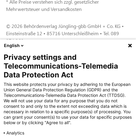
* Alle Preise verstehen sich zzgl. gesetzlicher
Mehrwertsteuer und Versandkosten
© 2026 Behördenverlag Jüngling-gbb GmbH + Co. KG •
Einsteinstraße 12 • 85716 Unterschleißheim • Tel. 089
374 360
English
Privacy settings and
Zertifiziert für das Sicherheitsmanagem
Telecommunications-Telemedia
entsystem unter TU4® durch TÜViT Essen
Data Protection Act
This website protects your privacy by adhering to the European
Union General Data Protection Regulation (GDPR) and the
Zertifiziert für das QM-System nach DIN EN
Telecommunications-Telemedia Data Protection Act (TTDSG).
ISO 9001: 2015, Reg.-Nr. 44 100 091350
We will not use your data for any purpose that you do not
durch TÜV NORD CERT
consent to and only to the extent not exceeding data which is
necessary in relation to a specific purpose(s) of processing. You
can grant your consent(s) to use your data for specific purposes
below or by clicking "Agree to all".
Zertifiziert für Sicherheits- und
Qualitätssicherungs maßnahmen in
Analytics