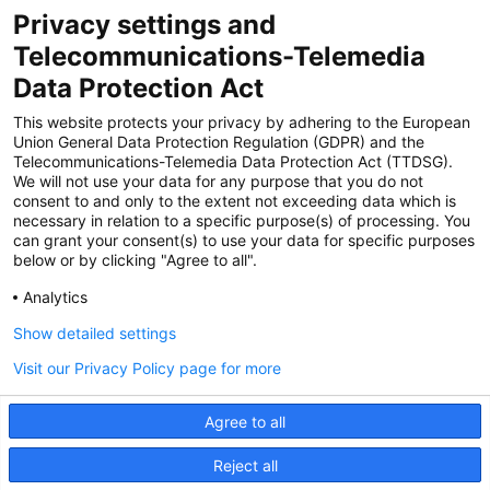
Privacy settings and
Zertifiziert für das Sicherheitsmanagem
Telecommunications-Telemedia
entsystem unter TU4® durch TÜViT Essen
Data Protection Act
This website protects your privacy by adhering to the European
Union General Data Protection Regulation (GDPR) and the
Zertifiziert für das QM-System nach DIN EN
Telecommunications-Telemedia Data Protection Act (TTDSG).
ISO 9001: 2015, Reg.-Nr. 44 100 091350
We will not use your data for any purpose that you do not
durch TÜV NORD CERT
consent to and only to the extent not exceeding data which is
necessary in relation to a specific purpose(s) of processing. You
can grant your consent(s) to use your data for specific purposes
below or by clicking "Agree to all".
Zertifiziert für Sicherheits- und
Qualitätssicherungs maßnahmen in
Analytics
Übereinstimmung § 11 FZV durch das KBA
Show detailed settings
Visit our Privacy Policy page for more
Zertifiziert als qualifiziertes Unternehmen für
öffentliche Aufträge durch das ABZ Bayern
Agree to all
im Auftrag der IHK und Handwerks-
kammern in Bayern
Reject all