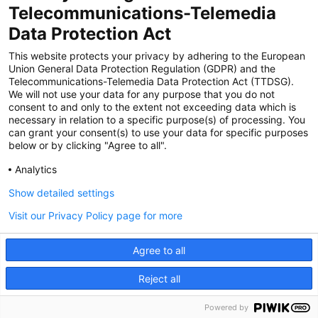
Zertifiziert für das Sicherheitsmanagem
Telecommunications-Telemedia
entsystem unter TU4® durch TÜViT Essen
Data Protection Act
This website protects your privacy by adhering to the European
Union General Data Protection Regulation (GDPR) and the
Zertifiziert für das QM-System nach DIN EN
Telecommunications-Telemedia Data Protection Act (TTDSG).
ISO 9001: 2015, Reg.-Nr. 44 100 091350
We will not use your data for any purpose that you do not
durch TÜV NORD CERT
consent to and only to the extent not exceeding data which is
necessary in relation to a specific purpose(s) of processing. You
can grant your consent(s) to use your data for specific purposes
below or by clicking "Agree to all".
Zertifiziert für Sicherheits- und
Qualitätssicherungs maßnahmen in
Analytics
Übereinstimmung § 11 FZV durch das KBA
Show detailed settings
Visit our Privacy Policy page for more
Zertifiziert als qualifiziertes Unternehmen für
öffentliche Aufträge durch das ABZ Bayern
Agree to all
im Auftrag der IHK und Handwerks-
kammern in Bayern
Reject all
Powered by