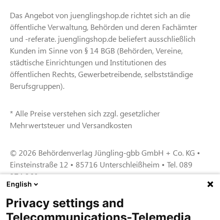
Das Angebot von juenglingshop.de richtet sich an die
öffentliche Verwaltung, Behörden und deren Fachämter
und -referate. juenglingshop.de beliefert ausschließlich
Kunden im Sinne von § 14 BGB (Behörden, Vereine,
städtische Einrichtungen und Institutionen des
öffentlichen Rechts, Gewerbetreibende, selbstständige
Berufsgruppen).
* Alle Preise verstehen sich zzgl. gesetzlicher
Mehrwertsteuer und Versandkosten
© 2026 Behördenverlag Jüngling-gbb GmbH + Co. KG •
Einsteinstraße 12 • 85716 Unterschleißheim • Tel. 089
374 360
English
Privacy settings and
Zertifiziert für das Sicherheitsmanagem
Telecommunications-Telemedia