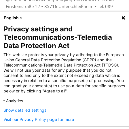
Einsteinstraße 12 • 85716 Unterschleißheim • Tel. 089
374 360
English
Privacy settings and
Zertifiziert für das Sicherheitsmanagem
Telecommunications-Telemedia
entsystem unter TU4® durch TÜViT Essen
Data Protection Act
This website protects your privacy by adhering to the European
Union General Data Protection Regulation (GDPR) and the
Zertifiziert für das QM-System nach DIN EN
Telecommunications-Telemedia Data Protection Act (TTDSG).
ISO 9001: 2015, Reg.-Nr. 44 100 091350
We will not use your data for any purpose that you do not
durch TÜV NORD CERT
consent to and only to the extent not exceeding data which is
necessary in relation to a specific purpose(s) of processing. You
can grant your consent(s) to use your data for specific purposes
below or by clicking "Agree to all".
Zertifiziert für Sicherheits- und
Qualitätssicherungs maßnahmen in
Analytics
Übereinstimmung § 11 FZV durch das KBA
Show detailed settings
Visit our Privacy Policy page for more
Zertifiziert als qualifiziertes Unternehmen für
öffentliche Aufträge durch das ABZ Bayern