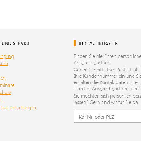
 UND SERVICE
IHR FACHBERATER
üngling
Finden Sie hier Ihren persönlich
Ansprechpartner:
ssum
Geben Sie bitte Ihre Postleitzahl
Ihre Kundennummer ein und Si
uch
erhalten die Kontaktdaten Ihres
minare
direkten Ansprechpartners bei J
chutz
Sie möchten sich persönlich ber
t
lassen? Gern sind wir für Sie da.
chutzeinstellungen