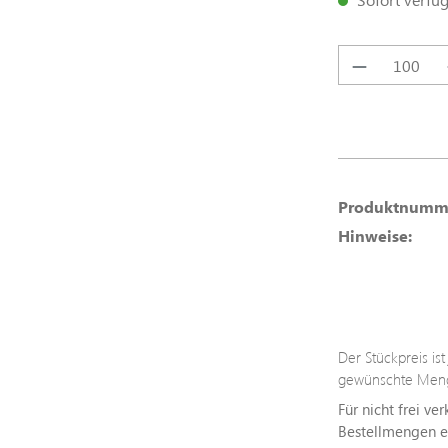
Produkt A
Produktnumm
Hinweise:
Der Stückpreis is
gewünschte Meng
Für nicht frei ve
Bestellmengen erh