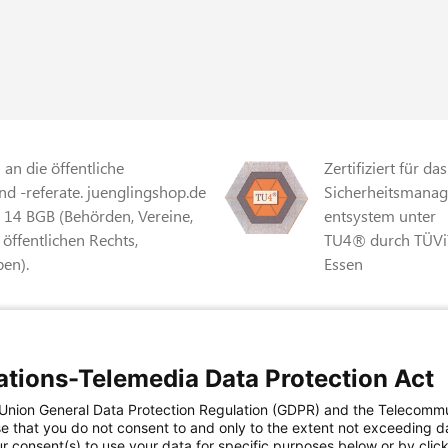
an die öffentliche
Zertifiziert für das
d -referate. juenglingshop.de
Sicherheitsmana
§ 14 BGB (Behörden, Vereine,
entsystem unter
 öffentlichen Rechts,
TU4® durch TÜVi
en).
Essen
r Mehrwertsteuer und
Zertifiziert für
Sicherheits- und
tions-Telemedia Data Protection Act
Qualitätssicherun
Co. KG • Einsteinstraße 12 •
n Union General Data Protection Regulation (GDPR) and the Telecomm
maßnahmen in
e that you do not consent to and only to the extent not exceeding d
Übereinstimmung
r consent(s) to use your data for specific purposes below or by clicki