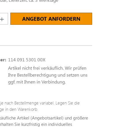
nzahl: Gib den gewünschten Wert ein oder
ANGEBOT ANFORDERN
er:
114 091 5301 00X
Artikel nicht frei verkäuflich. Wir prüfen
Ihre Bestellberechtigung und setzen uns
ggf. mit Ihnen in Verbindung.
t je nach Bestellmenge variabel. Legen Sie die
e in den Warenkorb.
rkäufliche Artikel (Angebotsartikel) und größere
alten Sie kurzfristig ein individuelles