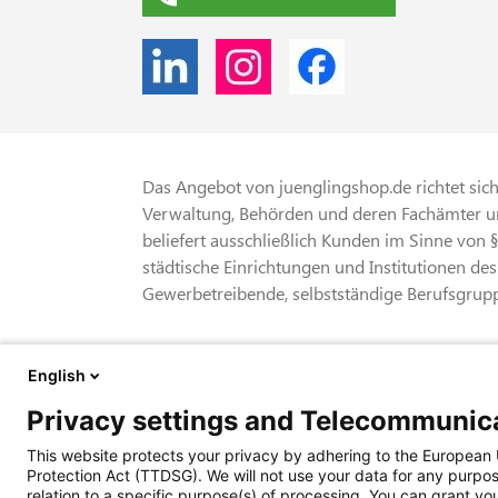
Das Angebot von juenglingshop.de richtet sich 
Verwaltung, Behörden und deren Fachämter un
beliefert ausschließlich Kunden im Sinne von 
städtische Einrichtungen und Institutionen des
Gewerbetreibende, selbstständige Berufsgrupp
* Alle Preise verstehen sich zzgl. gesetzliche
English
Versandkosten
Privacy settings and Telecommunica
© 2026 Behördenverlag Jüngling-gbb GmbH + 
This website protects your privacy by adhering to the Europea
85716 Unterschleißheim • Tel. 089 374 360
Protection Act (TTDSG). We will not use your data for any purpos
relation to a specific purpose(s) of processing. You can grant you