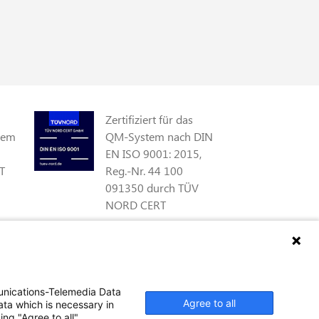
Zertifiziert für das
gem
QM-System nach DIN
EN ISO 9001: 2015,
T
Reg.-Nr. 44 100
091350 durch TÜV
NORD CERT
Zertifiziert als
qualifiziertes
gs
Unternehmen für
unications-Telemedia Data
öffentliche Aufträge
Agree to all
ata which is necessary in
 §
durch das ABZ Bayern
ng "Agree to all".