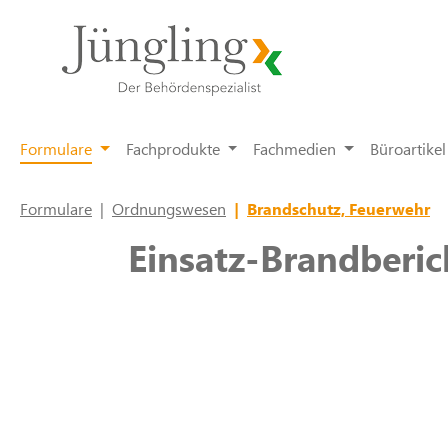
springen
Zur Hauptnavigation springen
Formulare
Fachprodukte
Fachmedien
Büroartikel
Formulare
|
Ordnungswesen
|
Brandschutz, Feuerwehr
Einsatz-Brandberic