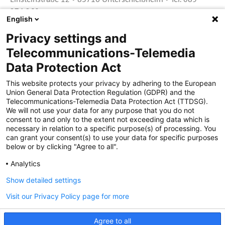
374 360
English
Privacy settings and
Zertifiziert für das Sicherheitsmanagem
Telecommunications-Telemedia
entsystem unter TU4® durch TÜViT Essen
Data Protection Act
This website protects your privacy by adhering to the European
Union General Data Protection Regulation (GDPR) and the
Zertifiziert für das QM-System nach DIN EN
Telecommunications-Telemedia Data Protection Act (TTDSG).
ISO 9001: 2015, Reg.-Nr. 44 100 091350
We will not use your data for any purpose that you do not
durch TÜV NORD CERT
consent to and only to the extent not exceeding data which is
necessary in relation to a specific purpose(s) of processing. You
can grant your consent(s) to use your data for specific purposes
below or by clicking "Agree to all".
Zertifiziert für Sicherheits- und
Qualitätssicherungs maßnahmen in
Analytics
Übereinstimmung § 11 FZV durch das KBA
Show detailed settings
Visit our Privacy Policy page for more
Zertifiziert als qualifiziertes Unternehmen für
öffentliche Aufträge durch das ABZ Bayern
Agree to all
im Auftrag der IHK und Handwerks-