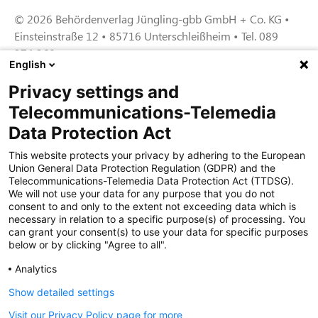
© 2026 Behördenverlag Jüngling-gbb GmbH + Co. KG •
Einsteinstraße 12 • 85716 Unterschleißheim • Tel. 089
374 360
English
Privacy settings and
Zertifiziert für das Sicherheitsmanagem
Telecommunications-Telemedia
entsystem unter TU4® durch TÜViT Essen
Data Protection Act
This website protects your privacy by adhering to the European
Union General Data Protection Regulation (GDPR) and the
Zertifiziert für das QM-System nach DIN EN
Telecommunications-Telemedia Data Protection Act (TTDSG).
ISO 9001: 2015, Reg.-Nr. 44 100 091350
We will not use your data for any purpose that you do not
durch TÜV NORD CERT
consent to and only to the extent not exceeding data which is
necessary in relation to a specific purpose(s) of processing. You
can grant your consent(s) to use your data for specific purposes
below or by clicking "Agree to all".
Zertifiziert für Sicherheits- und
Qualitätssicherungs maßnahmen in
Analytics
Übereinstimmung § 11 FZV durch das KBA
Show detailed settings
Visit our Privacy Policy page for more