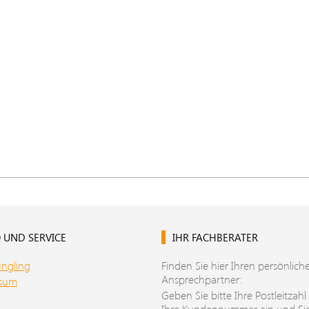
 UND SERVICE
IHR FACHBERATER
üngling
Finden Sie hier Ihren persönlich
Ansprechpartner:
ssum
Geben Sie bitte Ihre Postleitzahl
Ihre Kundennummer ein und Si