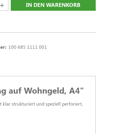
nzahl: Gib den gewünschten Wert ein oder
IN DEN WARENKORB
er:
100 685 1111 001
ag auf Wohngeld, A4"
lar strukturiert und speziell perforiert,