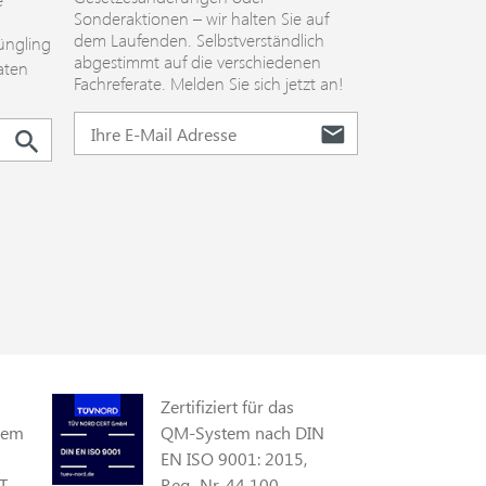
Sonderaktionen – wir halten Sie auf
dem Laufenden. Selbstverständlich
üngling
abgestimmt auf die verschiedenen
aten
Fachreferate. Melden Sie sich jetzt an!
Zertifiziert für das
gem
QM-System nach DIN
EN ISO 9001: 2015,
T
Reg.-Nr. 44 100