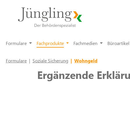
springen
Zur Hauptnavigation springen
Formulare
Fachprodukte
Fachmedien
Büroartikel
Formulare
|
Soziale Sicherung
|
Wohngeld
Ergänzende Erklär