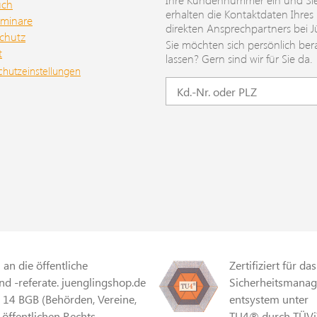
uch
erhalten die Kontaktdaten Ihres
minare
direkten Ansprechpartners bei J
chutz
Sie möchten sich persönlich ber
t
lassen? Gern sind wir für Sie da.
chutzeinstellungen
an die öffentliche
Zertifiziert für das
d -referate. juenglingshop.de
Sicherheitsmana
§ 14 BGB (Behörden, Vereine,
entsystem unter
 öffentlichen Rechts,
TU4® durch TÜVi