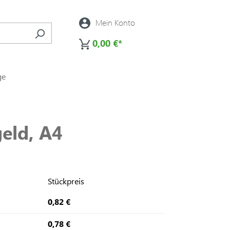
Mein Konto
0,00 €*
ge
eld, A4
Stückpreis
0,82 €
0,78 €