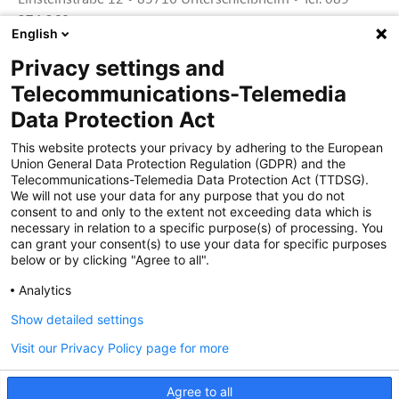
374 360
English
Privacy settings and
Zertifiziert für das Sicherheitsmanagem
Telecommunications-Telemedia
entsystem unter TU4® durch TÜViT Essen
Data Protection Act
This website protects your privacy by adhering to the European
Union General Data Protection Regulation (GDPR) and the
Zertifiziert für das QM-System nach DIN EN
Telecommunications-Telemedia Data Protection Act (TTDSG).
ISO 9001: 2015, Reg.-Nr. 44 100 091350
We will not use your data for any purpose that you do not
durch TÜV NORD CERT
consent to and only to the extent not exceeding data which is
necessary in relation to a specific purpose(s) of processing. You
can grant your consent(s) to use your data for specific purposes
below or by clicking "Agree to all".
Zertifiziert für Sicherheits- und
Qualitätssicherungs maßnahmen in
Analytics
Übereinstimmung § 11 FZV durch das KBA
Show detailed settings
Visit our Privacy Policy page for more
Zertifiziert als qualifiziertes Unternehmen für
öffentliche Aufträge durch das ABZ Bayern
Agree to all
im Auftrag der IHK und Handwerks-