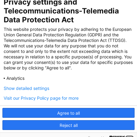
Privacy settings and
Zertifiziert für das Sicherheitsmanagem
Telecommunications-Telemedia
entsystem unter TU4® durch TÜViT Essen
Data Protection Act
This website protects your privacy by adhering to the European
Union General Data Protection Regulation (GDPR) and the
Zertifiziert für das QM-System nach DIN EN
Telecommunications-Telemedia Data Protection Act (TTDSG).
ISO 9001: 2015, Reg.-Nr. 44 100 091350
We will not use your data for any purpose that you do not
durch TÜV NORD CERT
consent to and only to the extent not exceeding data which is
necessary in relation to a specific purpose(s) of processing. You
can grant your consent(s) to use your data for specific purposes
below or by clicking "Agree to all".
Zertifiziert für Sicherheits- und
Qualitätssicherungs maßnahmen in
Analytics
Übereinstimmung § 11 FZV durch das KBA
Show detailed settings
Visit our Privacy Policy page for more
Zertifiziert als qualifiziertes Unternehmen für
öffentliche Aufträge durch das ABZ Bayern
Agree to all
im Auftrag der IHK und Handwerks-
kammern in Bayern
Reject all