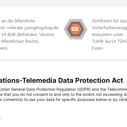
an die öffentliche
Zertifiziert für das
d -referate. juenglingshop.de
Sicherheitsmana
§ 14 BGB (Behörden, Vereine,
entsystem unter
 öffentlichen Rechts,
TU4® durch TÜVi
en).
Essen
r Mehrwertsteuer und
Zertifiziert für
Sicherheits- und
tions-Telemedia Data Protection Act
Qualitätssicherun
Co. KG • Einsteinstraße 12 •
n Union General Data Protection Regulation (GDPR) and the Telecomm
maßnahmen in
e that you do not consent to and only to the extent not exceeding d
Übereinstimmung
r consent(s) to use your data for specific purposes below or by clicki
11 FZV durch das
e