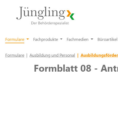
springen
Zur Hauptnavigation springen
Formulare
Fachprodukte
Fachmedien
Büroartikel
Formulare
|
Ausbildung und Personal
|
Ausbildungsförde
Formblatt 08 - Ant