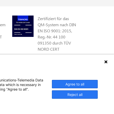
Zertifiziert für das
gem
QM-System nach DIN
EN ISO 9001: 2015,
T
Reg.-Nr. 44 100
091350 durch TÜV
NORD CERT
Zertifiziert als
qualifiziertes
gs
Unternehmen für
unications-Telemedia Data
öffentliche Aufträge
Agree to all
ata which is necessary in
 §
durch das ABZ Bayern
ng "Agree to all".
 KBA
im Auftrag der IHK
Reject all
und Handwerks-
kammern in Bayern