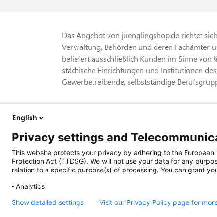
Das Angebot von juenglingshop.de richtet sich 
Verwaltung, Behörden und deren Fachämter un
beliefert ausschließlich Kunden im Sinne von 
städtische Einrichtungen und Institutionen des
Gewerbetreibende, selbstständige Berufsgrupp
* Alle Preise verstehen sich zzgl. gesetzliche
English
Versandkosten
Privacy settings and Telecommunica
© 2026 Behördenverlag Jüngling-gbb GmbH + 
This website protects your privacy by adhering to the Europea
85716 Unterschleißheim • Tel. 089 374 360
Protection Act (TTDSG). We will not use your data for any purpos
relation to a specific purpose(s) of processing. You can grant you
Analytics
Show detailed settings
Visit our Privacy Policy page for mor