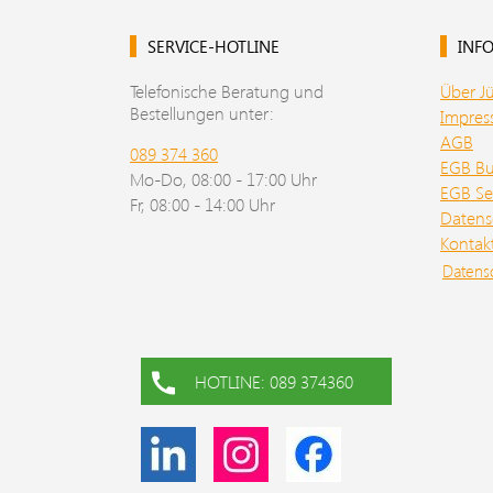
SERVICE-HOTLINE
INFO
Telefonische Beratung und
Über J
Bestellungen unter:
Impre
AGB
089 374 360
EGB B
Mo-Do, 08:00 - 17:00 Uhr
EGB Se
Fr, 08:00 - 14:00 Uhr
Datens
Kontak
Datens
HOTLINE: 089 374360