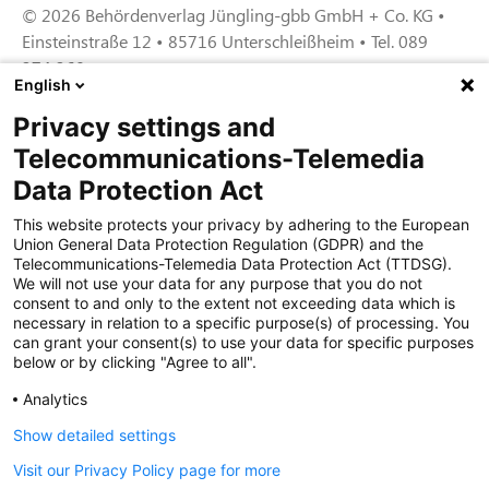
© 2026 Behördenverlag Jüngling-gbb GmbH + Co. KG •
Einsteinstraße 12 • 85716 Unterschleißheim • Tel. 089
374 360
English
Privacy settings and
Zertifiziert für das Sicherheitsmanagem
Telecommunications-Telemedia
entsystem unter TU4® durch TÜViT Essen
Data Protection Act
This website protects your privacy by adhering to the European
Union General Data Protection Regulation (GDPR) and the
Zertifiziert für das QM-System nach DIN EN
Telecommunications-Telemedia Data Protection Act (TTDSG).
ISO 9001: 2015, Reg.-Nr. 44 100 091350
We will not use your data for any purpose that you do not
durch TÜV NORD CERT
consent to and only to the extent not exceeding data which is
necessary in relation to a specific purpose(s) of processing. You
can grant your consent(s) to use your data for specific purposes
below or by clicking "Agree to all".
Zertifiziert für Sicherheits- und
Qualitätssicherungs maßnahmen in
Analytics
Übereinstimmung § 11 FZV durch das KBA
Show detailed settings
Visit our Privacy Policy page for more
Zertifiziert als qualifiziertes Unternehmen für