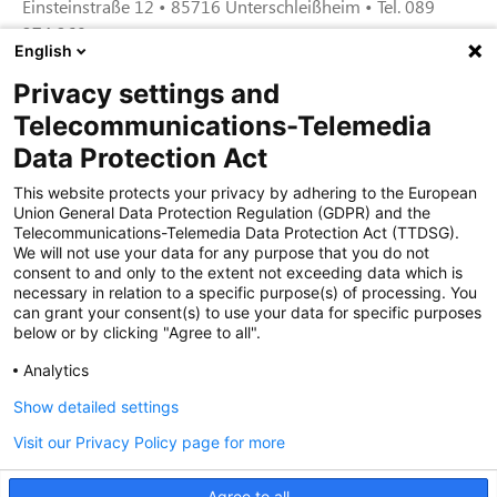
Einsteinstraße 12 • 85716 Unterschleißheim • Tel. 089
374 360
English
Privacy settings and
Zertifiziert für das Sicherheitsmanagem
Telecommunications-Telemedia
entsystem unter TU4® durch TÜViT Essen
Data Protection Act
This website protects your privacy by adhering to the European
Union General Data Protection Regulation (GDPR) and the
Zertifiziert für das QM-System nach DIN EN
Telecommunications-Telemedia Data Protection Act (TTDSG).
ISO 9001: 2015, Reg.-Nr. 44 100 091350
We will not use your data for any purpose that you do not
durch TÜV NORD CERT
consent to and only to the extent not exceeding data which is
necessary in relation to a specific purpose(s) of processing. You
can grant your consent(s) to use your data for specific purposes
below or by clicking "Agree to all".
Zertifiziert für Sicherheits- und
Qualitätssicherungs maßnahmen in
Analytics
Übereinstimmung § 11 FZV durch das KBA
Show detailed settings
Visit our Privacy Policy page for more
Zertifiziert als qualifiziertes Unternehmen für
öffentliche Aufträge durch das ABZ Bayern
Agree to all